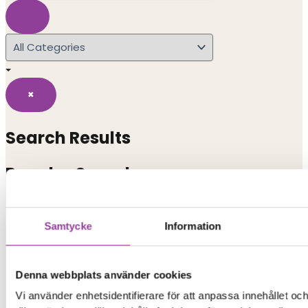
×
Search Results
Popular Searches
iphone 15
Samtycke
Information
iphone
Denna webbplats använder cookies
xiaomi redmi
Vi använder enhetsidentifierare för att anpassa innehållet o