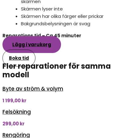
skärmen
Skärmen lyser inte
Skärmen har olika färger eller prickar
Bakgrundsbelysningen är svag
Reparations tid – Ca 45 minuter
Lägg i varukorg
Boka tid
Fler reparationer för samma
modell
Byte av ström & volym
1 199,00
kr
Felsökning
299,00
kr
Rengöring