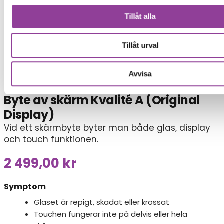
Tillåt alla
Reparationer
Tillåt urval
Mobiltelefoner
>
Sony
>
Sony Xperia 10 V
Avvisa
Skärmbyte
Byte av skärm Kvalité A (Original
Display)
Vid ett skärmbyte byter man både glas, display
och touch funktionen.
2 499,00
kr
Symptom
Glaset är repigt, skadat eller krossat
Touchen fungerar inte på delvis eller hela