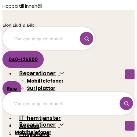
Hoppa till innehåll
Elon Ljud & Bild
040-125600
Reparationer
Mobiltelefoner
Surfplattor
Ring
El-scootrar
Datorer
Spelkonsoler
IT-hemtjänster
Reparationer
Access
Mobiltelefoner
Prisgaranti