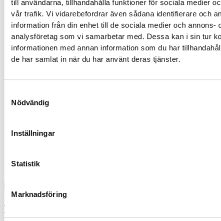
ip
till användarna, tillhandahålla funktioner för sociala medier 
vår trafik. Vi vidarebefordrar även sådana identifierare och 
information från din enhet till de sociala medier och annons- 
iph
analysföretag som vi samarbetar med. Dessa kan i sin tur 
informationen med annan information som du har tillhandahåll
xia
de har samlat in när du har använt deras tjänster.
xiaomi
Samtyckesval
Nödvändig
iphon
iphone 13
Inställningar
skrivare
Statistik
Load More
Marknadsföring
0,00
kr
0
Varukorg
Start