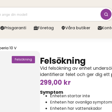
Prisgaranti
Företag
Våra butiker
Kont
eria 10 V
Felsökning
Felsökning
Vid felsökning av enhet unders
identifierar felet och ger dig et
299,00
kr
Symptom
Enheten startar inte
Enheten har ovanliga symptom
Enheten har vattenskador