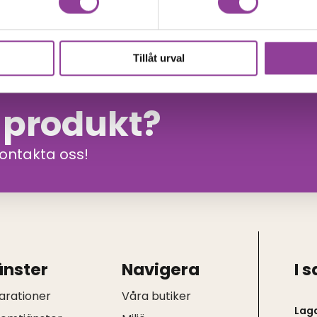
Tillåt urval
n produkt?
kontakta oss!
änster
Navigera
I 
arationer
Våra butiker
Lag