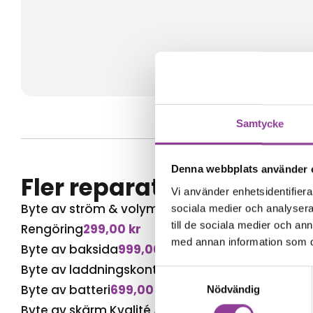
Samtycke
Denna webbplats använder 
Fler reparationer för s
Vi använder enhetsidentifierar
Byte av ström & volym
1 199,00
kr
sociala medier och analysera 
till de sociala medier och a
Rengöring
299,00
kr
med annan information som du 
Byte av baksida
999,00
kr
Byte av laddningskontakt
899,00
kr
Samtyckesval
Byte av batteri
699,00
kr
Nödvändig
Byte av skärm Kvalité A (Original Display)
2 499