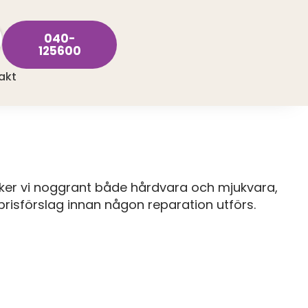
040-
125600
akt
öker vi noggrant både hårdvara och mjukvara,
t prisförslag innan någon reparation utförs.