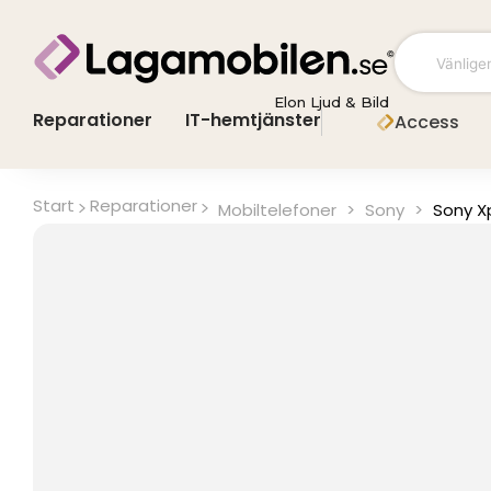
Hoppa
till
innehåll
Elon Ljud & Bild
Reparationer
IT-hemtjänster
Access
Start
Reparationer
Mobiltelefoner
>
Sony
>
Sony Xp