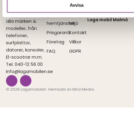
Avvisa
med
Vi utför
Reparationer
Våra
reparationer på
butiker
IT-
Laga mobil Malmö
alla märken &
hemtjänster
Miljö
modeller, från
Prisgaranti
Kontakt
telefoner,
Företag
Villkor
surfplattor,
datorer, konsoler,
FAQ
GDPR
El-scootrar m.m.
Tel. 040-12 56 00
info@lagamobilen.se
I
F
n
a
s
c
© 2026 Lagamobilen. Hemsida av
Mira Media
.
t
e
a
b
g
o
r
o
a
k
m
-
f