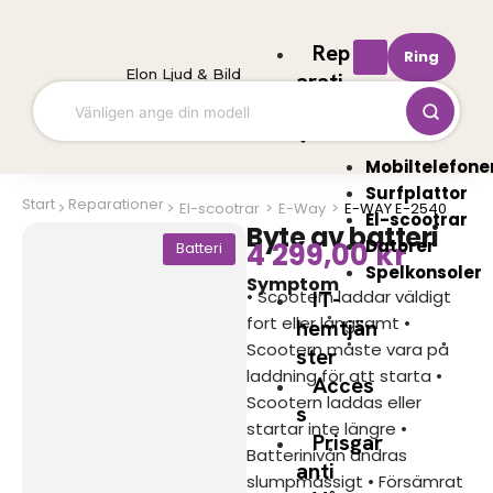
Hoppa
till
Rep
Ring
innehåll
Elon Ljud & Bild
arati
oner
Mobiltelefone
Surfplattor
Start
Reparationer
El-scootrar
>
E-Way
>
E-WAY E-2540
El-scootrar
Byte av batteri
Datorer
4 299,00
kr
Batteri
Spelkonsoler
Symptom
• Scootern laddar väldigt
IT-
fort eller långsamt •
hemtjän
Scootern måste vara på
ster
laddning för att starta •
Acces
Scootern laddas eller
s
startar inte längre •
Prisgar
Batterinivån ändras
anti
slumpmässigt • Försämrat