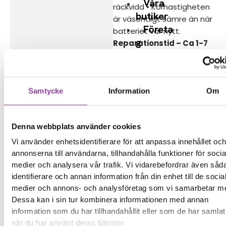
Våra
räckvidd • Körhastigheten
butiker
är väsentligt sämre än när
Företa
batteriet var nytt.
g
Reparationstid – Ca 1-7
Kontak
arbetsdagar
Boka tid
t
Samtycke
Information
Om
Denna webbplats använder cookies
Fler reparationer för samma
Vi använder enhetsidentifierare för att anpassa innehållet oc
modell
annonserna till användarna, tillhandahålla funktioner för socia
Felsökning
499,00
kr
medier och analysera vår trafik. Vi vidarebefordrar även såd
Byte av punkteringsfria däck
identifierare och annan information från din enhet till de socia
899,00
kr
medier och annons- och analysföretag som vi samarbetar m
Byte av motor
1 799,00
kr
Dessa kan i sin tur kombinera informationen med annan
Byte av bakre stänkskärm
799,00
kr
information som du har tillhandahållit eller som de har samlat
Byte av Gashandtag
799,00
kr
när du har använt deras tjänster.