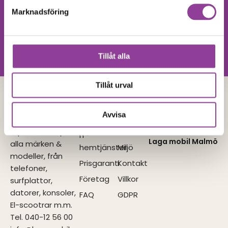
Hittar du inte
Marknadsföring
Kontakta oss
din produkt?
Vi utför alla olika reparationer.
Vänligen kontakta oss!
Tillåt alla
Tillåt urval
Lagamobilen
Tjänster
Navigera
I samarbete
Avvisa
med
Vi utför
Reparationer
Våra
reparationer på
butiker
IT-
Laga mobil Malmö
alla märken &
hemtjänster
Miljö
modeller, från
Prisgaranti
Kontakt
telefoner,
Företag
Villkor
surfplattor,
datorer, konsoler,
FAQ
GDPR
El-scootrar m.m.
Tel. 040-12 56 00