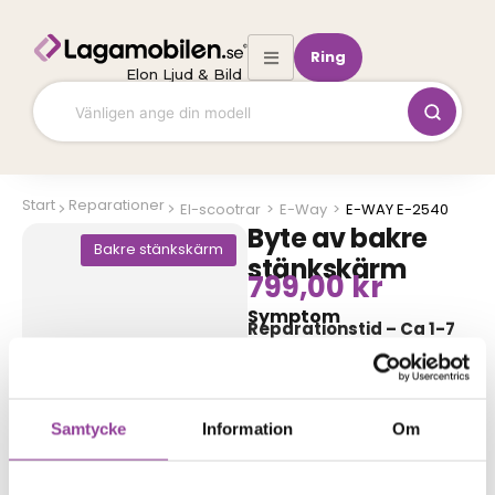
Hoppa
till
Ring
innehåll
Elon Ljud & Bild
Start
Reparationer
El-scootrar
>
E-Way
>
E-WAY E-2540
Byte av bakre
Bakre stänkskärm
stänkskärm
799,00
kr
Symptom
Reparationstid – Ca 1-7
arbetsdagar
Boka tid
Samtycke
Information
Om