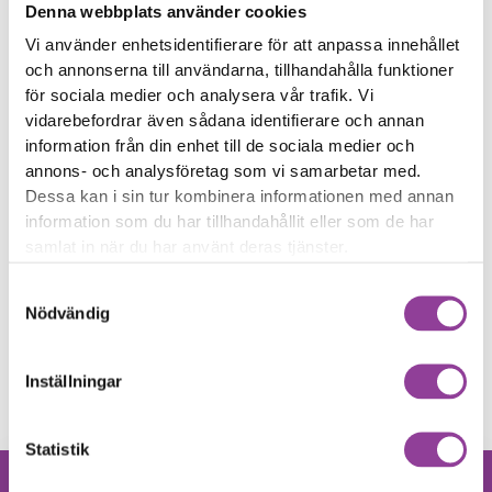
Denna webbplats använder cookies
Fler reparationer för samma
Vi använder enhetsidentifierare för att anpassa innehållet
modell
och annonserna till användarna, tillhandahålla funktioner
Felsökning
499,00
kr
för sociala medier och analysera vår trafik. Vi
vidarebefordrar även sådana identifierare och annan
Byte av punkteringsfria däck
899,00
kr
information från din enhet till de sociala medier och
Byte av motor
1 799,00
kr
annons- och analysföretag som vi samarbetar med.
Byte av batteri
4 299,00
kr
Dessa kan i sin tur kombinera informationen med annan
Byte av Gashandtag
799,00
kr
information som du har tillhandahållit eller som de har
samlat in när du har använt deras tjänster.
Byte av Bromshandtag
799,00
kr
Byte av display
999,00
kr
Samtyckesval
Nödvändig
Byte av moderkort
1 499,00
kr
Vattenskadebehandling
799,00
kr
Montering utav egen del
599,00
kr
Inställningar
Statistik