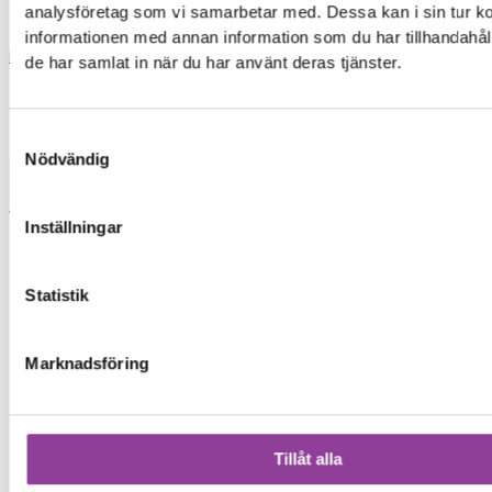
analysföretag som vi samarbetar med. Dessa kan i sin tur 
informationen med annan information som du har tillhandahåll
Reparationer
de har samlat in när du har använt deras tjänster.
Samtyckesval
Mobiltelefoner
>
iPhone
>
iPhone 11 Pro Max
Nödvändig
Vattenskada
Vattenskadebehandling
Inställningar
En vattenskadad enhet skruvas isär och placeras
i en alkohol baserad “Ultrasonic Cleaner” som
Statistik
rengör och tar bort all fukt från komponenterna.
•Behandlingen ska utföras så fort som möjligt
•Batteri och skärm kommer störst sannolikhet
Marknadsföring
behövas bytas
499,00
kr
Tillåt alla
Symptom