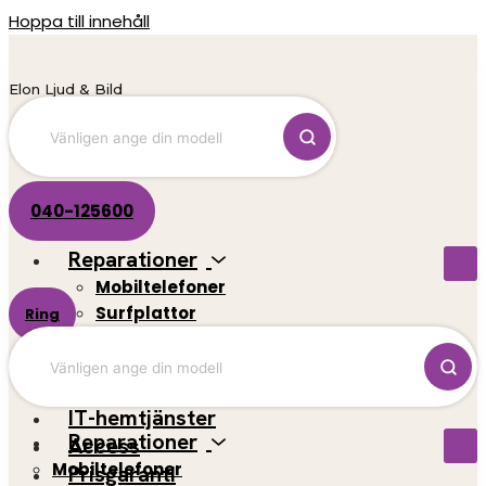
Hoppa till innehåll
Elon Ljud & Bild
040-125600
Reparationer
Mobiltelefoner
Surfplattor
Ring
El-scootrar
Datorer
Spelkonsoler
IT-hemtjänster
Reparationer
Access
Mobiltelefoner
Prisgaranti