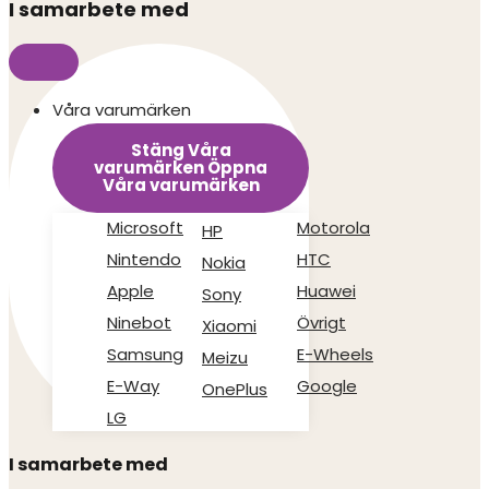
I samarbete med
Våra varumärken
Stäng Våra
varumärken
Öppna
Våra varumärken
Microsoft
Motorola
HP
Nintendo
HTC
Nokia
Apple
Huawei
Sony
Ninebot
Övrigt
Xiaomi
Samsung
E-Wheels
Meizu
E-Way
Google
OnePlus
LG
I samarbete med