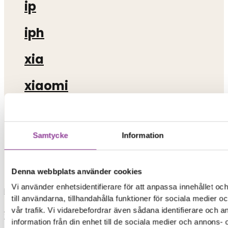
ip
iph
xia
xiaomi
iphon
iphone 13
Samtycke
Information
skrivare
Denna webbplats använder cookies
Vi använder enhetsidentifierare för att anpassa innehållet o
Load More
till användarna, tillhandahålla funktioner för sociala medier 
0,00
kr
0
Varukorg
vår trafik. Vi vidarebefordrar även sådana identifierare och 
Start
information från din enhet till de sociala medier och annons- 