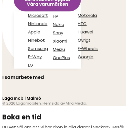
Våra varumärken
Microsoft
Motorola
HP
Nintendo
HTC
Nokia
Apple
Huawei
Sony
Ninebot
Övrigt
Xiaomi
Samsung
E-Wheels
Meizu
E-Way
Google
OnePlus
LG
I samarbete med
Laga mobil Malmö
© 2026 Lagamobilen. Hemsida av
Mira Media
.
Boka en tid
Du vet väl om att vi har drop in alla dagar i veckan? Besök