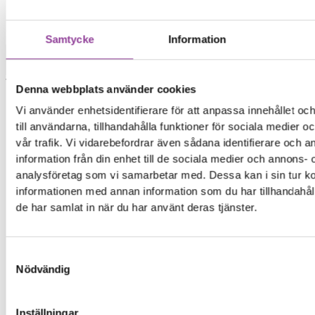
Mobiltelefoner
>
iPhone
>
iPhone 16E
Samtycke
Information
Vattenskada
Vattenskadebehandling
Denna webbplats använder cookies
En vattenskadad enhet skruvas isär och placeras
Vi använder enhetsidentifierare för att anpassa innehållet o
i en alkohol baserad “Ultrasonic Cleaner” som
till användarna, tillhandahålla funktioner för sociala medier 
rengör och tar bort all fukt från komponenterna.
vår trafik. Vi vidarebefordrar även sådana identifierare och 
•Behandlingen ska utföras så fort som möjligt
information från din enhet till de sociala medier och annons- 
•Batteri och skärm kommer störst sannolikhet
analysföretag som vi samarbetar med. Dessa kan i sin tur 
behövas bytas
informationen med annan information som du har tillhandahåll
de har samlat in när du har använt deras tjänster.
899,00
kr
Symptom
Samtyckesval
Nödvändig
Telefonen har tappats i vatten
Telefonen har blivit utsatt för fukt
Telefonen har blivit utsatt för vätska
Inställningar