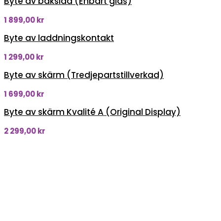
Byte av baksida (Enbart glas)
1 899,00
kr
Byte av laddningskontakt
1 299,00
kr
Byte av skärm (Tredjepartstillverkad)
1 699,00
kr
Byte av skärm Kvalité A (Original Display)
2 299,00
kr