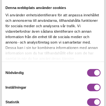
Svag mikrofon
Sega knappar
Denna webbplats använder cookies
Vi använder enhetsidentifierare för att anpassa innehållet
Reparations tid – Ca 30
och annonserna till användarna, tillhandahålla funktioner
minuter
för sociala medier och analysera vår trafik. Vi
Boka tid
vidarebefordrar även sådana identifierare och annan
information från din enhet till de sociala medier och
annons- och analysföretag som vi samarbetar med.
Dessa kan i sin tur kombinera informationen med annan
information som du har tillhandahållit eller som de har
samlat in när du har använt deras tjänster.
Fler reparationer för samma
modell
Samtyckesval
Nödvändig
Felsökning
299,00
kr
Byte av batteri
599,00
kr
Inställningar
Byte av skärm Kvalité A (Original Display)
1 499,00
kr
Statistik