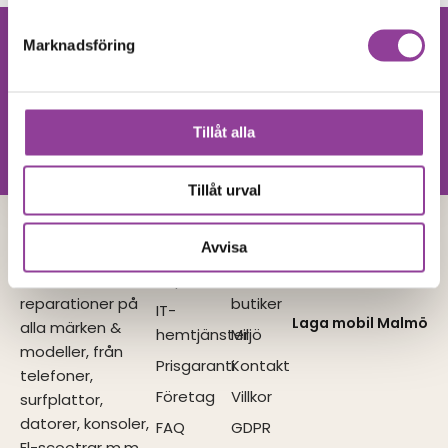
Marknadsföring
Hittar du inte
Kontakta oss
din produkt?
Vi utför alla olika reparationer.
Tillåt alla
Vänligen kontakta oss!
Tillåt urval
Avvisa
Lagamobilen
Tjänster
Navigera
I samarbete
med
Vi utför
Reparationer
Våra
reparationer på
butiker
IT-
Laga mobil Malmö
alla märken &
hemtjänster
Miljö
modeller, från
Prisgaranti
Kontakt
telefoner,
Företag
Villkor
surfplattor,
datorer, konsoler,
FAQ
GDPR
El-scootrar m.m.