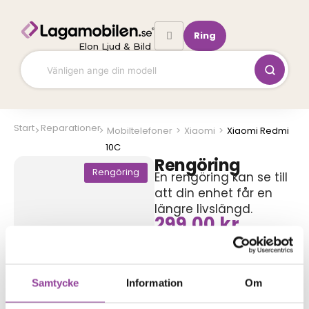
Hoppa
till
Ring
innehåll
Elon Ljud & Bild
Start
Reparationer
Mobiltelefoner
>
Xiaomi
>
Xiaomi Redmi
10C
Rengöring
Rengöring
En rengöring kan se till
att din enhet får en
längre livslängd.
299,00
kr
Symptom
Dålig kamera bild
Svagt ljud
Glapp i
Samtycke
Information
Om
laddningskontakten