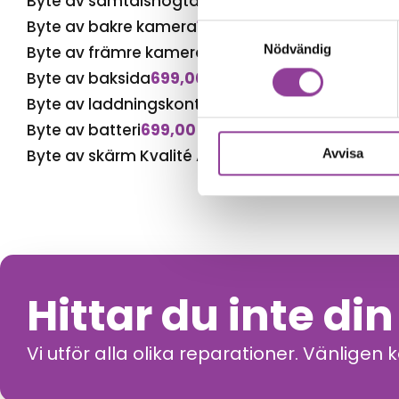
Byte av samtalshögtalare
599,00
kr
Byte av bakre kamera
1 199,00
kr
Samtyckesval
Nödvändig
Byte av främre kamera
899,00
kr
Byte av baksida
699,00
kr
Byte av laddningskontakt
699,00
kr
Byte av batteri
699,00
kr
Byte av skärm Kvalité A (Original Display)
1 799,
Avvisa
Hittar du inte di
Vi utför alla olika reparationer. Vänligen 