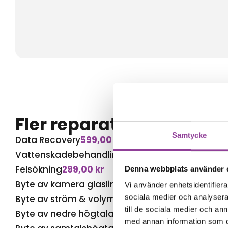
Fler reparationer för s
Samtycke
Data Recovery
599,00
kr
Vattenskadebehandling
499,00
kr
Felsökning
299,00
kr
Denna webbplats använder 
Byte av kamera glaslins
499,00
kr
Vi använder enhetsidentifierar
sociala medier och analysera 
Byte av ström & volym
599,00
kr
till de sociala medier och a
Byte av nedre högtalare
599,00
kr
med annan information som du 