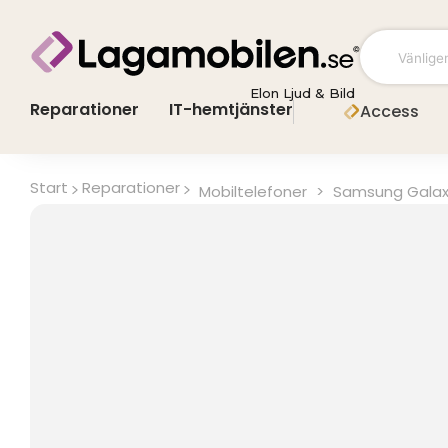
Hoppa
till
innehåll
Elon Ljud & Bild
Reparationer
IT-hemtjänster
Access
Start
Reparationer
Mobiltelefoner
>
Samsung Galax