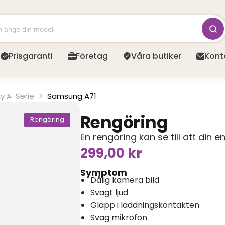
Prisgaranti
Företag
Våra butiker
Kont
y A-Serie
>
Samsung A71
Rengöring
Rengöring
En rengöring kan se till att din e
299,00
kr
Symptom
Dålig kamera bild
Svagt ljud
Glapp i laddningskontakten
Svag mikrofon