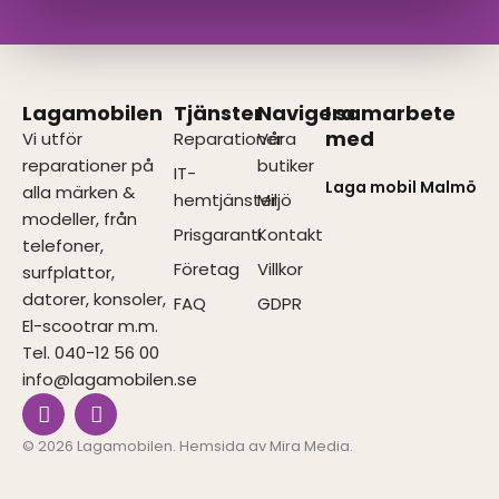
Lagamobilen
Tjänster
Navigera
I samarbete
med
Vi utför
Reparationer
Våra
reparationer på
butiker
IT-
Laga mobil Malmö
alla märken &
hemtjänster
Miljö
modeller, från
Prisgaranti
Kontakt
telefoner,
Företag
Villkor
surfplattor,
datorer, konsoler,
FAQ
GDPR
El-scootrar m.m.
Tel. 040-12 56 00
info@lagamobilen.se
I
F
n
a
s
c
© 2026 Lagamobilen. Hemsida av
Mira Media
.
t
e
a
b