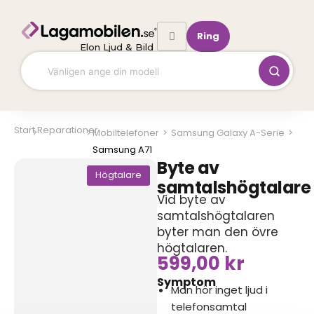
Hoppa
till
Ring
innehåll
Elon Ljud & Bild
Start
Reparationer
Mobiltelefoner
>
Samsung Galaxy A-Serie
>
Samsung A71
Byte av
Högtalare
samtalshögtalare
Vid byte av
samtalshögtalaren
byter man den övre
högtalaren.
599,00
kr
Symptom
Man hör inget ljud i
telefonsamtal