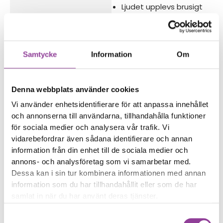
Ljudet upplevs brusigt
eller svagt
Reparations tid – Ca 45
minuter
Samtycke
Information
Om
Boka tid
Denna webbplats använder cookies
Vi använder enhetsidentifierare för att anpassa innehållet
och annonserna till användarna, tillhandahålla funktioner
för sociala medier och analysera vår trafik. Vi
Fler reparationer för samma
vidarebefordrar även sådana identifierare och annan
modell
information från din enhet till de sociala medier och
Data Recovery
599,00
kr
annons- och analysföretag som vi samarbetar med.
Vattenskadebehandling
Dessa kan i sin tur kombinera informationen med annan
499,00
kr
information som du har tillhandahållit eller som de har
Felsökning
299,00
kr
samlat in när du har använt deras tjänster.
Rengöring
299,00
kr
Samtyckesval
Byte av kamera glaslins
499,00
kr