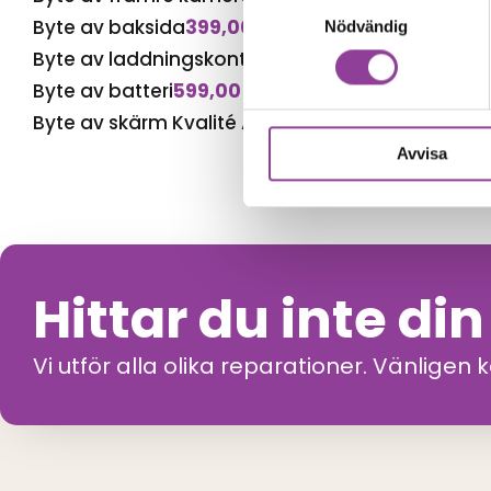
Samtyckesval
Byte av baksida
399,00
kr
Nödvändig
Byte av laddningskontakt
499,00
kr
Byte av batteri
599,00
kr
Byte av skärm Kvalité A (Original Display)
1 399,
Avvisa
Hittar du inte di
Vi utför alla olika reparationer. Vänligen 