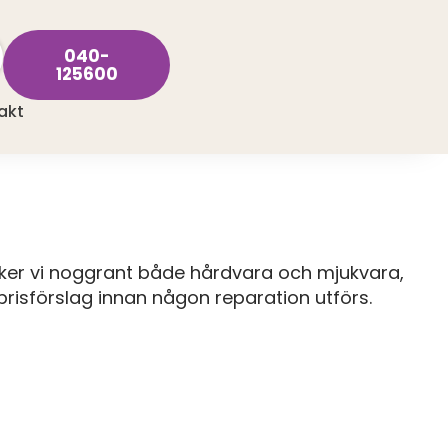
040-
125600
akt
öker vi noggrant både hårdvara och mjukvara,
t prisförslag innan någon reparation utförs.