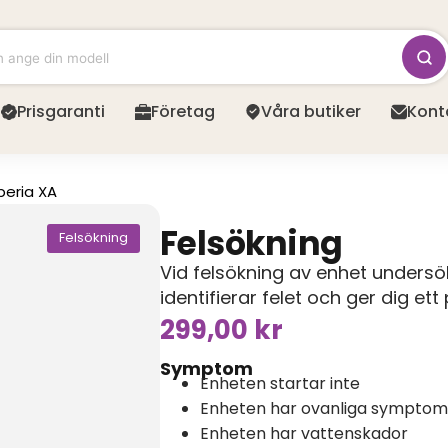
Prisgaranti
Företag
Våra butiker
Kont
peria XA
Felsökning
Felsökning
Vid felsökning av enhet unders
identifierar felet och ger dig et
299,00
kr
Symptom
Enheten startar inte
Enheten har ovanliga symptom
Enheten har vattenskador