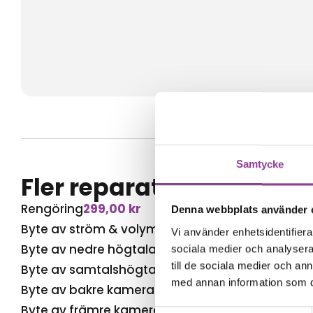
Samtycke
Fler reparationer för s
Rengöring
299,00
kr
Denna webbplats använder 
Byte av ström & volym
499,00
kr
Vi använder enhetsidentifierar
Byte av nedre högtalare
499,00
kr
sociala medier och analysera 
till de sociala medier och a
Byte av samtalshögtalare
499,00
kr
med annan information som du 
Byte av bakre kamera
799,00
kr
Byte av främre kamera
599,00
kr