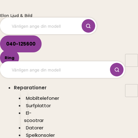
Hoppa
till
Elon Ljud & Bild
innehåll
040-125600
Ring
Reparationer
Mobiltelefoner
Surfplattor
El-
scootrar
Datorer
Spelkonsoler