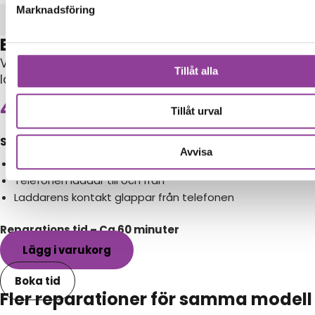
Marknadsföring
Laddning
Byte av laddningskontakt
Vid byte av laddningskontakt byts hela
Tillåt alla
laddmodulen ut.
499,00
kr
Tillåt urval
Symptom
Avvisa
Telefonen laddar inte längre
Telefonen laddar till och från
Laddarens kontakt glappar från telefonen
Reparations tid – Ca 60 minuter
Lägg i varukorg
Boka tid
Fler reparationer för samma modell