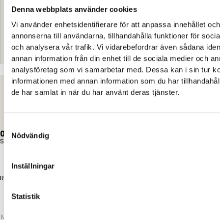
Denna webbplats använder cookies
Vi använder enhetsidentifierare för att anpassa innehållet oc
annonserna till användarna, tillhandahålla funktioner för soci
och analysera vår trafik. Vi vidarebefordrar även sådana iden
Kontakt
annan information från din enhet till de sociala medier och a
analysföretag som vi samarbetar med. Dessa kan i sin tur 
informationen med annan information som du har tillhandahåll
de har samlat in när du har använt deras tjänster.
Elon Ljud & Bild
Samtyckesval
0,00
kr
0
Varukorg
Nödvändig
Start
Inställningar
Reparationer
Statistik
Mobiltelefoner
>
Sony
>
Sony Xperia XA