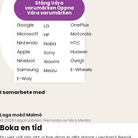
Stäng Våra
varumärken
Öppna
Våra varumärken
Google
OnePlus
LG
Microsoft
Motorola
HP
Nintendo
HTC
Nokia
Apple
Huawei
Sony
Ninebot
Övrigt
Xiaomi
Samsung
E-Wheels
Meizu
E-Way
I samarbete med
Laga mobil Malmö
© 2026 Lagamobilen. Hemsida av
Mira Media
.
Boka en tid
Du vet väl om att vi har drop in alla dagar i veckan? Besök