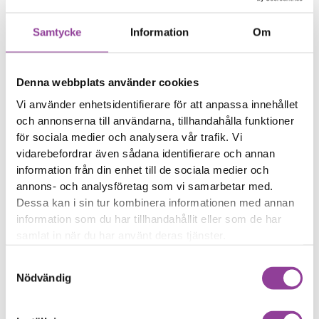
inte
Ström knappen funkar
Samtycke
Information
Om
inte
Trådlös laddning funkar
inte
Denna webbplats använder cookies
Vi använder enhetsidentifierare för att anpassa innehållet
Reparations tid – Ca 60
och annonserna till användarna, tillhandahålla funktioner
minuter
för sociala medier och analysera vår trafik. Vi
Boka tid
vidarebefordrar även sådana identifierare och annan
information från din enhet till de sociala medier och
annons- och analysföretag som vi samarbetar med.
Dessa kan i sin tur kombinera informationen med annan
information som du har tillhandahållit eller som de har
samlat in när du har använt deras tjänster.
Fler reparationer för samma
modell
Samtyckesval
Nödvändig
Felsökning
299,00
kr
Rengöring
299,00
kr