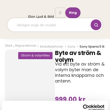
Hoppa
till
Ring
innehåll
Elon Ljud & Bild
Start
Reparationer
Mobiltelefoner
>
Sony
>
Sony Xperia 5 III
Byte av ström &
Ström & volymflex
volym
Vid ett byte av ström &
volym byter man de
interna knapparna och
antenn.
999,00
kr
Symptom
Volym knappar funkar