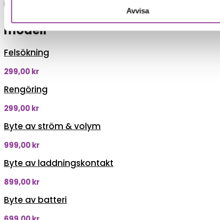
Boka tid
Avvisa
Fler reparationer för samma
modell
Felsökning
299,00
kr
Rengöring
299,00
kr
Byte av ström & volym
999,00
kr
Byte av laddningskontakt
899,00
kr
Byte av batteri
699,00
kr