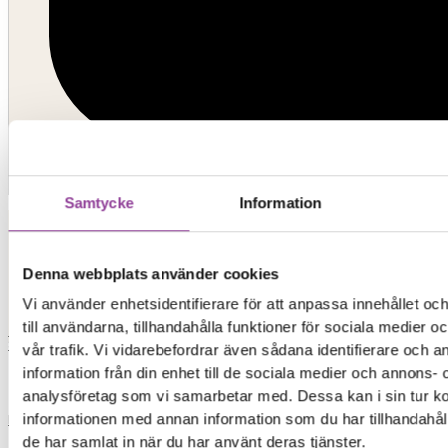
Kontakt
Samtycke
Information
Elon Ljud & Bild
Denna webbplats använder cookies
Vi använder enhetsidentifierare för att anpassa innehållet o
till användarna, tillhandahålla funktioner för sociala medier 
0,00
kr
0
Varukorg
Start
vår trafik. Vi vidarebefordrar även sådana identifierare och 
information från din enhet till de sociala medier och annons- 
analysföretag som vi samarbetar med. Dessa kan i sin tur 
Reparationer
informationen med annan information som du har tillhandahåll
de har samlat in när du har använt deras tjänster.