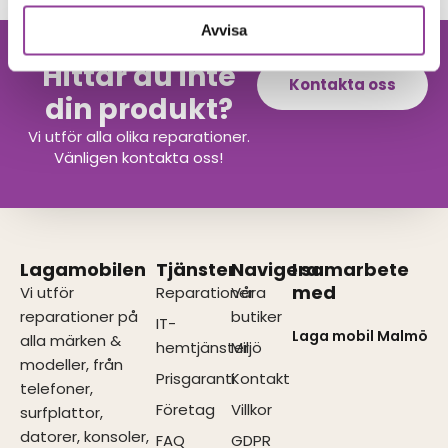
Avvisa
Hittar du inte
Kontakta oss
din produkt?
Vi utför alla olika reparationer.
Vänligen kontakta oss!
Lagamobilen
Tjänster
Navigera
I samarbete
med
Vi utför
Reparationer
Våra
reparationer på
butiker
IT-
Laga mobil Malmö
alla märken &
hemtjänster
Miljö
modeller, från
Prisgaranti
Kontakt
telefoner,
Företag
Villkor
surfplattor,
datorer, konsoler,
FAQ
GDPR