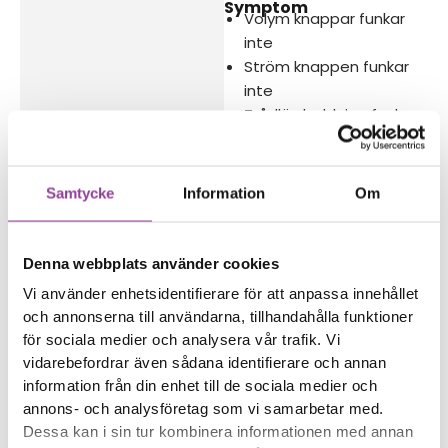
Symptom
Volym knappar funkar
inte
Ström knappen funkar
inte
Trådlös laddning funkar
inte
Reparations tid – Ca 60
Samtycke
Information
Om
minuter
Boka tid
Denna webbplats använder cookies
Vi använder enhetsidentifierare för att anpassa innehållet
och annonserna till användarna, tillhandahålla funktioner
för sociala medier och analysera vår trafik. Vi
Fler reparationer för samma
vidarebefordrar även sådana identifierare och annan
information från din enhet till de sociala medier och
modell
annons- och analysföretag som vi samarbetar med.
Data Recovery
599,00
kr
Dessa kan i sin tur kombinera informationen med annan