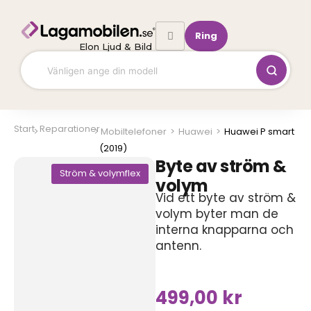
Hoppa
till
Ring
innehåll
Elon Ljud & Bild
Start
Reparationer
Mobiltelefoner
>
Huawei
>
Huawei P smart
(2019)
Byte av ström &
Ström & volymflex
volym
Vid ett byte av ström &
volym byter man de
interna knapparna och
antenn.
499,00
kr