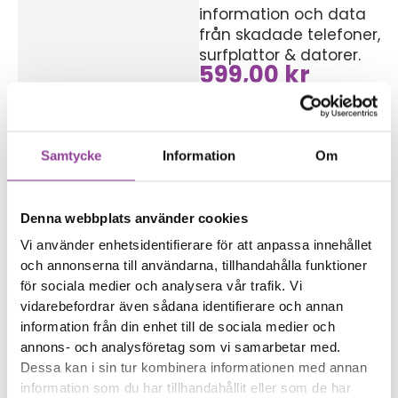
information och data
från skadade telefoner,
surfplattor & datorer.
599,00
kr
Symptom
Enheten startar inte
Du har viktig data i
enheten
Samtycke
Information
Om
Reparations tid – Ca 60
minuter
Denna webbplats använder cookies
Boka tid
Vi använder enhetsidentifierare för att anpassa innehållet
och annonserna till användarna, tillhandahålla funktioner
för sociala medier och analysera vår trafik. Vi
vidarebefordrar även sådana identifierare och annan
information från din enhet till de sociala medier och
annons- och analysföretag som vi samarbetar med.
Fler reparationer för samma
Dessa kan i sin tur kombinera informationen med annan
modell
information som du har tillhandahållit eller som de har