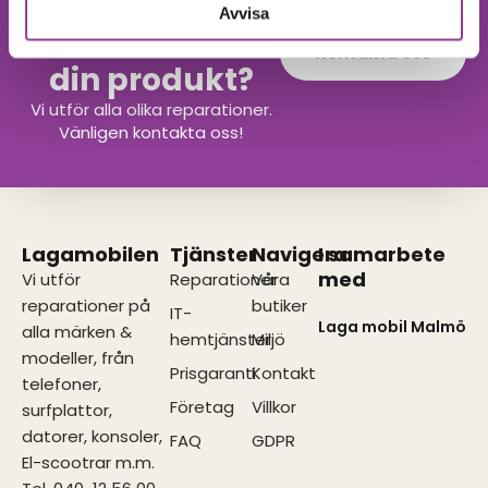
Avvisa
Hittar du inte
Kontakta oss
din produkt?
Vi utför alla olika reparationer.
Vänligen kontakta oss!
Lagamobilen
Tjänster
Navigera
I samarbete
med
Vi utför
Reparationer
Våra
reparationer på
butiker
IT-
Laga mobil Malmö
alla märken &
hemtjänster
Miljö
modeller, från
Prisgaranti
Kontakt
telefoner,
Företag
Villkor
surfplattor,
datorer, konsoler,
FAQ
GDPR
El-scootrar m.m.