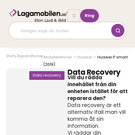
Hoppa
till
Ring
innehåll
Elon Ljud & Bild
Start
Reparationer
Mobiltelefoner
>
Huawei
>
Huawei P smart
(2019)
Data Recovery
Data recovery
Vill du rädda
innehållet från din
enheten istället för att
reparera den?
Data recovery är ett
alternativ ifall man vill
komma åt sin
information.
Vi räddar din