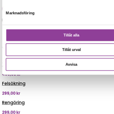
Reparations tid – Ca 45 minuter
Lägg i varukorg
Marknadsföring
Boka tid
Fler reparationer för samma
modell
Tillåt alla
Data Recovery
Tillåt urval
599,00
kr
Vattenskadebehandling
Avvisa
499,00
kr
Felsökning
299,00
kr
Rengöring
299,00
kr