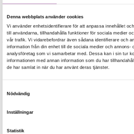
Mobiltelefoner
>
Huawei
>
Huawei P smart (2019)
Denna webbplats använder cookies
Högtalare
Vi använder enhetsidentifierare för att anpassa innehållet o
till användarna, tillhandahålla funktioner för sociala medier 
Byte av nedre högtalare
vår trafik. Vi vidarebefordrar även sådana identifierare och 
Vid byte av nedre högtalare byter man
information från din enhet till de sociala medier och annons- 
högtalaren som används vid video och ljud
analysföretag som vi samarbetar med. Dessa kan i sin tur 
uppspelning.
informationen med annan information som du har tillhandahåll
de har samlat in när du har använt deras tjänster.
599,00
kr
Symptom
Samtyckesval
Nödvändig
Inget ljud kommer när du spelar upp ljud eller
video
Inget ljud spelas upp när telefonen ringer fast
Inställningar
ljudet är igång
Ljudet upplevs brusigt eller svagt
Statistik