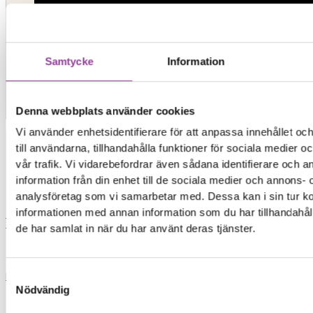
Samtycke
Information
Kontakt
Denna webbplats använder cookies
Vi använder enhetsidentifierare för att anpassa innehållet o
till användarna, tillhandahålla funktioner för sociala medier 
vår trafik. Vi vidarebefordrar även sådana identifierare och 
Elon Ljud & Bild
information från din enhet till de sociala medier och annons- 
analysföretag som vi samarbetar med. Dessa kan i sin tur 
0,00
kr
0
Varukorg
informationen med annan information som du har tillhandahåll
Start
de har samlat in när du har använt deras tjänster.
Reparationer
Samtyckesval
Nödvändig