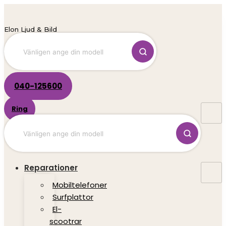
Hoppa
till
innehåll
Elon Ljud & Bild
040-125600
Ring
Reparationer
Mobiltelefoner
Surfplattor
El-
scootrar