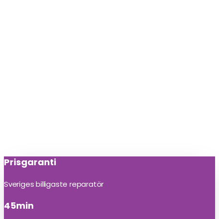
Prisgaranti
Sveriges billigaste reparatör
45min