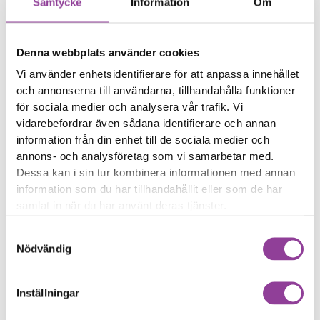
Samtycke
Information
Om
Långsam prestanda
Mjukvaruproblem eller
buggar
Denna webbplats använder cookies
Startproblem (konsolen
bootar inte korrekt)
Vi använder enhetsidentifierare för att anpassa innehållet
och annonserna till användarna, tillhandahålla funktioner
Reparationstid – Ca 120
för sociala medier och analysera vår trafik. Vi
minuter
vidarebefordrar även sådana identifierare och annan
Boka tid
information från din enhet till de sociala medier och
annons- och analysföretag som vi samarbetar med.
Dessa kan i sin tur kombinera informationen med annan
information som du har tillhandahållit eller som de har
samlat in när du har använt deras tjänster.
Fler reparationer för samma
Samtyckesval
Nödvändig
modell
Felsökning
599,00
kr
Inställningar
Rengöring
599,00
kr
Byte av Laddkontakt för handkontroll
999,00
kr