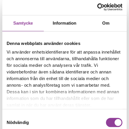
Dina foton har fläckar
Dina foton är suddiga
Samtycke
Information
Om
Reparations tid – Ca 60
minuter
Boka tid
Denna webbplats använder cookies
Vi använder enhetsidentifierare för att anpassa innehållet
och annonserna till användarna, tillhandahålla funktioner
för sociala medier och analysera vår trafik. Vi
vidarebefordrar även sådana identifierare och annan
Fler reparationer för samma
information från din enhet till de sociala medier och
modell
annons- och analysföretag som vi samarbetar med.
Felsökning
Dessa kan i sin tur kombinera informationen med annan
299,00
kr
information som du har tillhandahållit eller som de har
Rengöring
299,00
kr
samlat in när du har använt deras tjänster.
Byte av ström & volym
499,00
kr
Samtyckesval
Byte av nedre högtalare
599,00
kr
Nödvändig
Byte av samtalshögtalare
499,00
kr