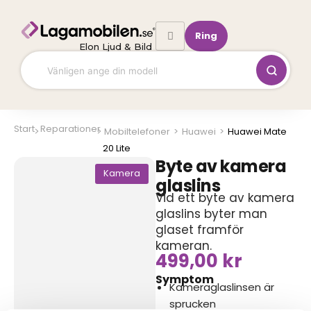
Hoppa
till
Ring
innehåll
Elon Ljud & Bild
Start
Reparationer
Mobiltelefoner
>
Huawei
>
Huawei Mate
20 Lite
Byte av kamera
Kamera
glaslins
Vid ett byte av kamera
glaslins byter man
glaset framför
kameran.
499,00
kr
Symptom
Kameraglaslinsen är
sprucken