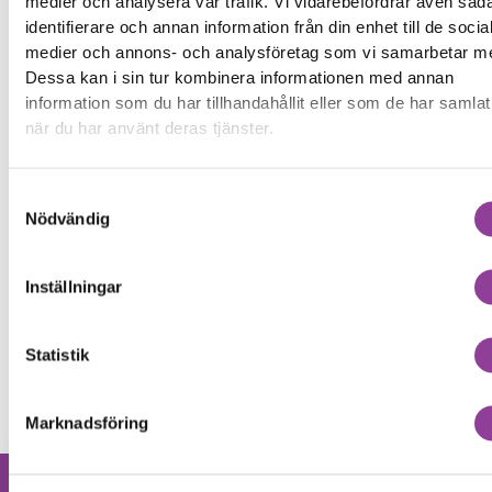
medier och analysera vår trafik. Vi vidarebefordrar även såd
Fler reparationer för samma
identifierare och annan information från din enhet till de socia
modell
medier och annons- och analysföretag som vi samarbetar m
Dessa kan i sin tur kombinera informationen med annan
Data Recovery
799,00
kr
information som du har tillhandahållit eller som de har samlat
Vattenskadebehandling
499,00
kr
när du har använt deras tjänster.
Felsökning
299,00
kr
Rengöring
299,00
kr
Samtyckesval
Byte av bakre kamera
1 699,00
kr
Nödvändig
Byte av främre kamera
1 499,00
kr
Byte av baksida
999,00
kr
Inställningar
Byte av laddningskontakt
999,00
kr
Byte av batteri
1 299,00
kr
Statistik
Byte av yttre skärm Kvalité A (Original Display)
1 599,00
kr
Marknadsföring