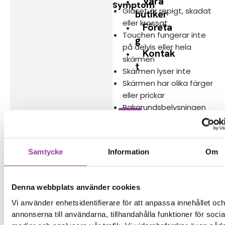
Våra
Symptom
Glaset är repigt, skadat
butiker
eller krossat
Företa
Touchen fungerar inte
g
på delvis eller hela
Kontak
skärmen
t
Skärmen lyser inte
Skärmen har olika färger
eller prickar
Bakgrundsbelysningen
är svag
Reparations tid – Ca 45
Samtycke
Information
Om
minuter
Boka tid
Denna webbplats använder cookies
Vi använder enhetsidentifierare för att anpassa innehållet oc
annonserna till användarna, tillhandahålla funktioner för socia