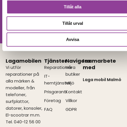
Hittar du inte
Tillåt alla
Kontakta oss
din produkt?
Vi utför alla olika reparationer.
Tillåt urval
Vänligen kontakta oss!
Avvisa
Lagamobilen
Tjänster
Navigera
I samarbete
med
Vi utför
Reparationer
Våra
reparationer på
butiker
IT-
Laga mobil Malmö
alla märken &
hemtjänster
Miljö
modeller, från
Prisgaranti
Kontakt
telefoner,
Företag
Villkor
surfplattor,
datorer, konsoler,
FAQ
GDPR
El-scootrar m.m.
Tel. 040-12 56 00