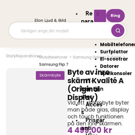
Hoppa
till
Re
Ring
innehåll
para
Elon Ljud & Bild
tioner
Mobiltelefone
Surfplattor
Start
Reparationer
Mobiltelefoner
>
Samsung Galaxy Z-Serie
>
El-scootrar
Samsung Flip 7
Datorer
Byte av inre
Spelkonsoler
Skärmbyte
skärm Kvalité A
IT-
(Original
hemtjän
ster
Display)
Vid ett skärmbyte byter
Acces
man både glas, display
s
och touch funktionen
Prisgar
på den inre skärmen.
anti
4 499,00
kr