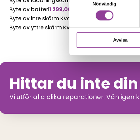
Byte av laddningskontakt
999,00
kr
Nödvändig
Byte av batteri
1 299,00
kr
Byte av inre skärm Kvalité A (Original Display)
4 
Byte av yttre skärm Kvalité A (Original Display)
1
Avvisa
Hittar du inte di
Vi utför alla olika reparationer. Vänligen 