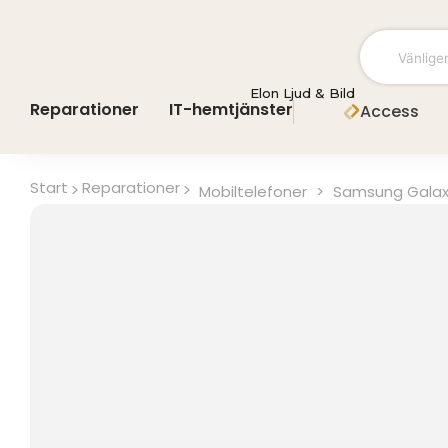
Hoppa
till
innehåll
Elon Ljud & Bild
Reparationer
IT-hemtjänster
Access
Start
Reparationer
Mobiltelefoner
>
Samsung Galax