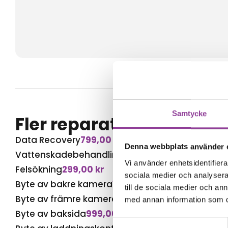
Samtycke
Fler reparationer för s
Data Recovery
799,00
kr
Denna webbplats använder 
Vattenskadebehandling
499,00
kr
Vi använder enhetsidentifierar
Felsökning
299,00
kr
sociala medier och analysera 
Byte av bakre kamera
1 699,00
kr
till de sociala medier och a
Byte av främre kamera
1 499,00
kr
med annan information som du 
Byte av baksida
999,00
kr
Samtyckesval