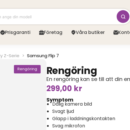
Prisgaranti
Företag
Våra butiker
Kont
y Z-Serie
>
Samsung Flip 7
Rengöring
Rengöring
En rengöring kan se till att din e
299,00
kr
Symptom
Dålig kamera bild
Svagt ljud
Glapp i laddningskontakten
Svag mikrofon