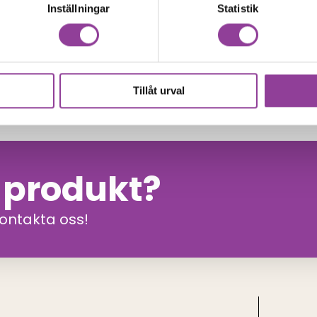
Inställningar
Statistik
499,00
kr
 599,00
kr
Tillåt urval
n produkt?
kontakta oss!