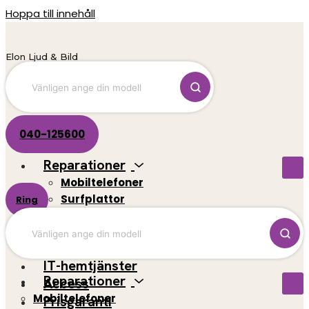
Hoppa till innehåll
Elon Ljud & Bild
040-125600
Reparationer
Mobiltelefoner
Surfplattor
Ring
El-scootrar
Datorer
Spelkonsoler
IT-hemtjänster
Reparationer
Access
Mobiltelefoner
Prisgaranti