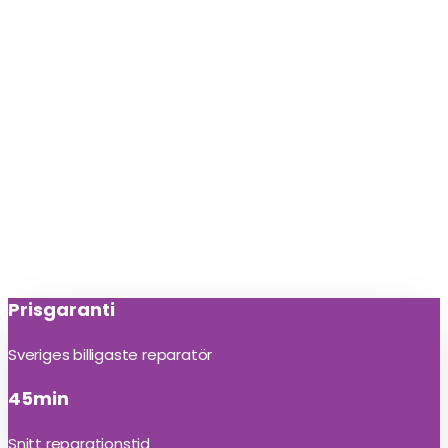
Prisgaranti
Sveriges billigaste reparatör
45min
Snitt reparationstid