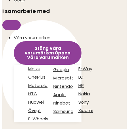
I samarbete med
Våra varumärken
Stäng Våra
varumärken
Öppna
Våra varumärken
Meizu
E-Way
Google
OnePlus
LG
Microsoft
Motorola
HP
Nintendo
HTC
Nokia
Apple
Huawei
Sony
Ninebot
Övrigt
Xiaomi
Samsung
E-Wheels