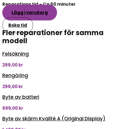
Reparations tid – Ca 60 minuter
Lägg i varukorg
Boka tid
Fler reparationer för samma
modell
Felsökning
299,00
kr
Rengöring
299,00
kr
Byte av batteri
699,00
kr
Byte av skärm Kvalité A (Original Display)