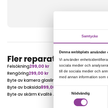
Samtycke
Denna webbplats använder 
Fler reparationer för s
Vi använder enhetsidentifierar
sociala medier och analysera 
Felsökning
299,00
kr
till de sociala medier och a
Rengöring
299,00
kr
med annan information som du 
Byte av kamera glaslins
999,00
kr
Byte av baksida
899,00
kr
Samtyckesval
Nödvändig
Byte av skärm Kvalité A (Original Display)
2 899,