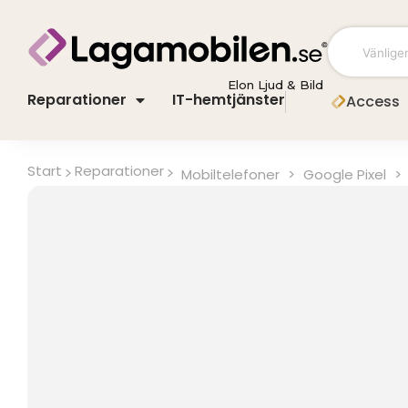
Hoppa
till
innehåll
Elon Ljud & Bild
Reparationer
IT-hemtjänster
Access
Start
Reparationer
Mobiltelefoner
>
Google Pixel
>