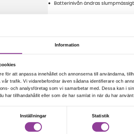
Batterinivån ändras slumpmässig
Reparations tid – Ca 45 minuter
Boka tid
Information
cookies
amma modell
e för att anpassa innehållet och annonserna till användarna, tillh
vår trafik. Vi vidarebefordrar även sådana identifierare och anna
nnons- och analysföretag som vi samarbetar med. Dessa kan i sin
har tillhandahållit eller som de har samlat in när du har använt 
Inställningar
Statistik
00
kr