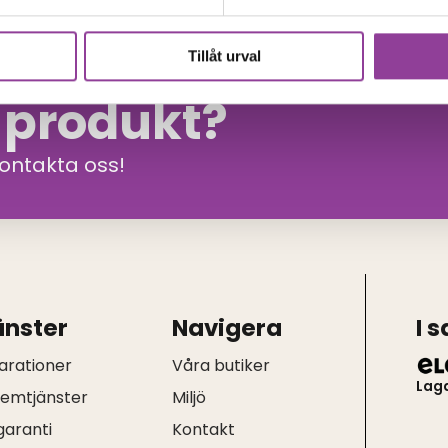
Tillåt urval
n produkt?
kontakta oss!
änster
Navigera
I 
arationer
Våra butiker
Lag
hemtjänster
Miljö
garanti
Kontakt