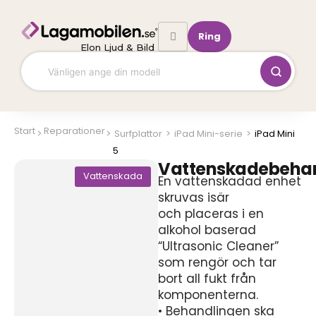
Hoppa
till
Ring
innehåll
Elon Ljud & Bild
Start
Reparationer
Surfplattor
>
iPad Mini-serie
>
iPad Mini
5
Vattenskadebeha
Vattenskada
En vattenskadad enhet
skruvas isär
och placeras i en
alkohol baserad
“Ultrasonic Cleaner”
som rengör och tar
bort all fukt från
komponenterna.
• Behandlingen ska