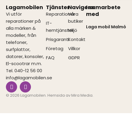
Lagamobilen
Tjänster
Navigera
I samarbete
med
Vi utför
Reparationer
Våra
reparationer på
butiker
IT-
Laga mobil Malmö
alla märken &
hemtjänster
Miljö
modeller, från
Prisgaranti
Kontakt
telefoner,
Företag
Villkor
surfplattor,
datorer, konsoler,
FAQ
GDPR
El-scootrar m.m.
Tel. 040-12 56 00
info@lagamobilen.se
I
F
n
a
s
c
© 2026 Lagamobilen. Hemsida av
Mira Media
.
t
e
a
b
g
o
r
o
a
k
m
-