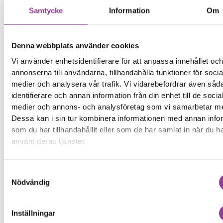
Vi lämnar ingen
Samtycke
Information
Om
garanti på denna
reparation
Denna webbplats använder cookies
Boka tid
Vi använder enhetsidentifierare för att anpassa innehållet oc
annonserna till användarna, tillhandahålla funktioner för socia
medier och analysera vår trafik. Vi vidarebefordrar även såd
identifierare och annan information från din enhet till de socia
medier och annons- och analysföretag som vi samarbetar m
Fler reparationer för samma
Dessa kan i sin tur kombinera informationen med annan info
modell
som du har tillhandahållit eller som de har samlat in när du h
använt deras tjänster.
Felsökning
399,00
kr
Data Recovery
899,00
kr
Rengöring
Samtyckesval
499,00
kr
Nödvändig
Byte av hemknapp
699,00
kr
Byte av ström & volym
1 299,00
kr
Inställningar
Byte av wifi & bluetooth
1 299,00
kr