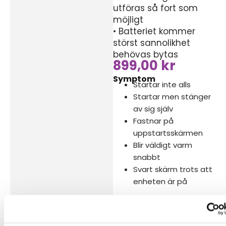
utföras så fort som
möjligt
• Batteriet kommer
störst sannolikhet
behövas bytas
899,00
kr
Symptom
Startar inte alls
Startar men stänger
av sig själv
Fastnar på
uppstartsskärmen
Blir väldigt varm
snabbt
Svart skärm trots att
enheten är på
Reparations tid – Ca
120 minuter