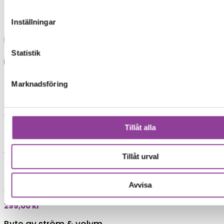
Reparations tid – Ca 120 minuter.
Inställningar
Vi lämnar ingen garanti på denna reparation.
Lägg i varukorg
Statistik
Boka tid
Fler reparationer för samma
Marknadsföring
modell
Data Recovery
Tillåt alla
999,00
kr
Rengöring
Tillåt urval
299,00
kr
Felsökning
Avvisa
299,00
kr