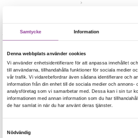
Mobiltelefoner
>
iPhone
>
iPhone 14
Vattenskada
Samtycke
Information
Vattenskadebehandling
En vattenskadad enhet skruvas isär och placeras
i en alkohol baserad “Ultrasonic Cleaner” som
Denna webbplats använder cookies
rengör och tar bort all fukt från komponenterna.
Vi använder enhetsidentifierare för att anpassa innehållet o
•Behandlingen ska utföras så fort som möjligt
till användarna, tillhandahålla funktioner för sociala medier 
•Batteri och skärm kommer störst sannolikhet
vår trafik. Vi vidarebefordrar även sådana identifierare och 
behövas bytas
information från din enhet till de sociala medier och annons- 
analysföretag som vi samarbetar med. Dessa kan i sin tur 
899,00
kr
informationen med annan information som du har tillhandahåll
de har samlat in när du har använt deras tjänster.
Symptom
Telefonen har tappats i vatten
Telefonen har blivit utsatt för fukt
Samtyckesval
Nödvändig
Telefonen har blivit utsatt för vätska