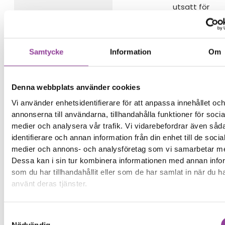
utsatt för
vätska
Reparations tid
– Ca 120 minuter
Samtycke
Information
Om
Vi lämnar ingen
garanti på
denna
Denna webbplats använder cookies
reparation
Vi använder enhetsidentifierare för att anpassa innehållet oc
annonserna till användarna, tillhandahålla funktioner för socia
Boka tid
medier och analysera vår trafik. Vi vidarebefordrar även såd
identifierare och annan information från din enhet till de socia
medier och annons- och analysföretag som vi samarbetar m
Dessa kan i sin tur kombinera informationen med annan info
som du har tillhandahållit eller som de har samlat in när du h
Fler reparationer för samma
använt deras tjänster.
modell
Felsökning
Samtyckesval
299,00
kr