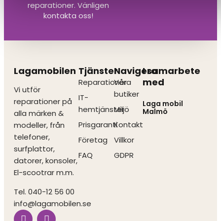
reparationer. Vänligen
kontakta oss!
Lagamobilen
Tjänster
Navigera
I samarbete
med
Reparationer
Våra
Vi utför
butiker
IT-
reparationer på
Laga mobil
hemtjänster
Miljö
Malmö
alla märken &
Prisgaranti
Kontakt
modeller, från
telefoner,
Företag
Villkor
surfplattor,
FAQ
GDPR
datorer, konsoler,
El-scootrar m.m.
Tel. 040-12 56 00
info@lagamobilen.se
I
F