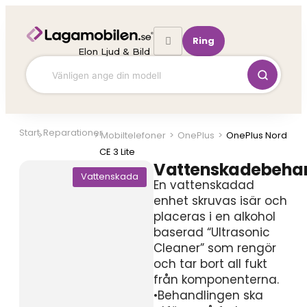
Hoppa
till
innehåll
Ring
Elon Ljud & Bild
Start
Reparationer
Mobiltelefoner
>
OnePlus
>
OnePlus Nord
CE 3 Lite
Vattenskadebeha
Vattenskada
En vattenskadad
enhet skruvas isär och
placeras i en alkohol
baserad “Ultrasonic
Cleaner” som rengör
och tar bort all fukt
från komponenterna.
•Behandlingen ska