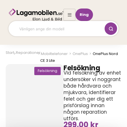
Hoppa
till
Ring
innehåll
Elon Ljud & Bild
Start
Reparationer
Mobiltelefoner
>
OnePlus
>
OnePlus Nord
CE 3 Lite
Felsökning
Felsökning
Vid felsökning av enhet
undersöker vi noggrant
både hårdvara och
mjukvara, identifierar
felet och ger dig ett
prisförslag innan
någon reparation
utförs.
299,00
kr