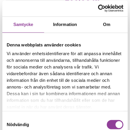
Symptom
Enheten startar inte
Enheten har ovanliga
symptom
Samtycke
Information
Om
Enheten har
vattenskador
Denna webbplats använder cookies
Reparations tid – Ca
Vi använder enhetsidentifierare för att anpassa innehållet
30 minuter
och annonserna till användarna, tillhandahålla funktioner
Felsökningen är
för sociala medier och analysera vår trafik. Vi
kostnadsfri vid en
vidarebefordrar även sådana identifierare och annan
reparation på enheten
information från din enhet till de sociala medier och
annons- och analysföretag som vi samarbetar med.
Boka tid
Dessa kan i sin tur kombinera informationen med annan
information som du har tillhandahållit eller som de har
samlat in när du har använt deras tjänster.
Samtyckesval
Nödvändig