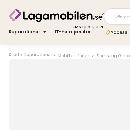
Hoppa
till
innehåll
Elon Ljud & Bild
Reparationer
IT-hemtjänster
Access
Start
Reparationer
Mobiltelefoner
>
Samsung Galax