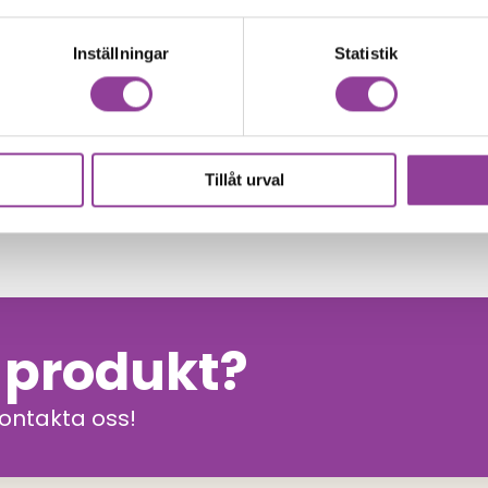
Inställningar
Statistik
499,00
kr
 399,00
kr
Tillåt urval
n produkt?
kontakta oss!