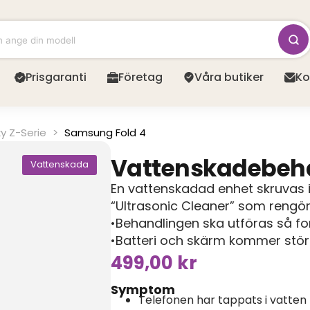
Prisgaranti
Företag
Våra butiker
Ko
y Z-Serie
>
Samsung Fold 4
Vattenskadebeh
Vattenskada
En vattenskadad enhet skruvas i
“Ultrasonic Cleaner” som rengör
•Behandlingen ska utföras så fo
•Batteri och skärm kommer stör
499,00
kr
Symptom
Telefonen har tappats i vatten