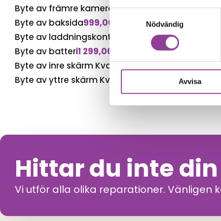
Byte av främre kamera
1 499,00
kr
Samtyckesval
Byte av baksida
999,00
kr
Nödvändig
Byte av laddningskontakt
999,00
kr
Byte av batteri
1 299,00
kr
Byte av inre skärm Kvalité A (Original Display)
6 
Byte av yttre skärm Kvalité A (Original Display)
2
Avvisa
Hittar du inte di
Vi utför alla olika reparationer. Vänligen 