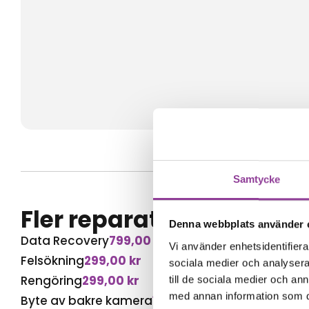
Samtycke
Fler reparationer för s
Denna webbplats använder 
Data Recovery
799,00
kr
Vi använder enhetsidentifierar
Felsökning
299,00
kr
sociala medier och analysera 
Rengöring
299,00
kr
till de sociala medier och a
med annan information som du 
Byte av bakre kamera
1 699,00
kr