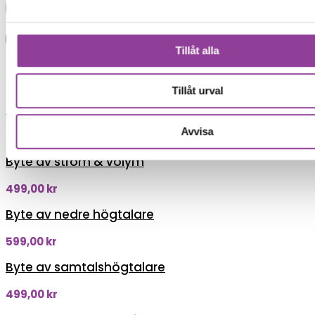
Lägg i varukorg
Boka tid
Tillåt alla
Fler reparationer för samma
modell
Tillåt urval
Felsökning
Avvisa
299,00
kr
Byte av ström & volym
499,00
kr
Byte av nedre högtalare
599,00
kr
Byte av samtalshögtalare
499,00
kr