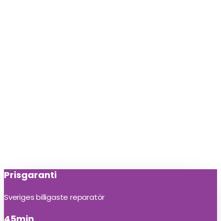
Prisgaranti
Sveriges billigaste reparatör
45min