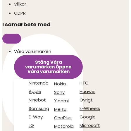
Villkor
GDPR
I samarbete med
Våra varumärken
Stäng Våra
varumärken
Öppna
Våra varumärken
Nintendo
HTC
Nokia
Apple
Huawei
Sony
Ninebot
Övrigt
Xiaomi
Samsung
E-Wheels
Meizu
E-Way
Google
OnePlus
LG
Microsoft
Motorola