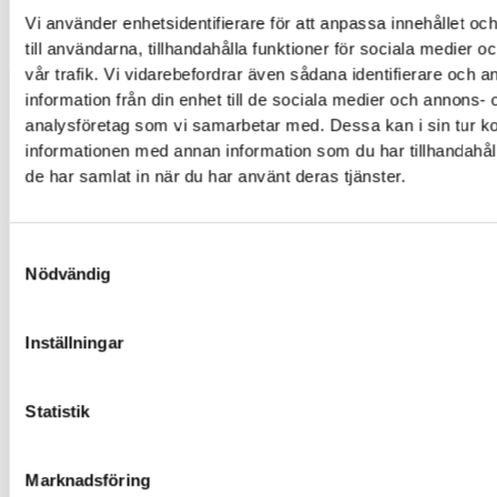
Vi använder enhetsidentifierare för att anpassa innehållet o
till användarna, tillhandahålla funktioner för sociala medier 
Mobiltelefoner
>
Huawei
>
Honor 9
vår trafik. Vi vidarebefordrar även sådana identifierare och 
Rengöring
information från din enhet till de sociala medier och annons- 
Rengöring
analysföretag som vi samarbetar med. Dessa kan i sin tur 
informationen med annan information som du har tillhandahåll
En rengöring kan se till att din enhet får en längre
de har samlat in när du har använt deras tjänster.
livslängd.
299,00
kr
Samtyckesval
Nödvändig
Symptom
Dålig kamera bild
Inställningar
Svagt ljud
Glapp i laddningskontakten
Svag mikrofon
Statistik
Sega knappar
Reparations tid – Ca 30 minuter
Marknadsföring