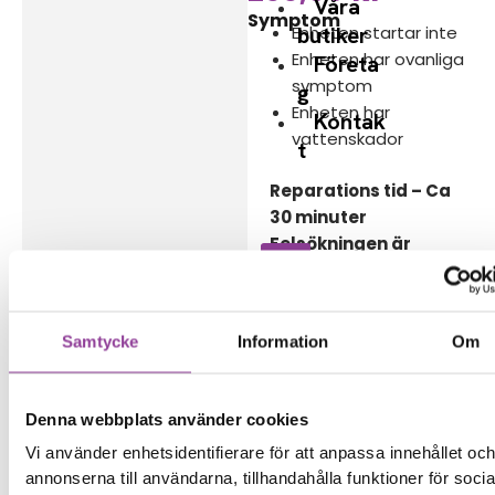
Våra
Symptom
Enheten startar inte
butiker
Enheten har ovanliga
Företa
symptom
g
Enheten har
Kontak
vattenskador
t
Reparations tid – Ca
30 minuter
Felsökningen är
kostnadsfri vid en
reparation på enheten
Samtycke
Information
Om
Boka tid
Denna webbplats använder cookies
Vi använder enhetsidentifierare för att anpassa innehållet oc
annonserna till användarna, tillhandahålla funktioner för socia