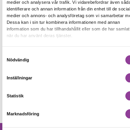
Fler reparationer för samma
medier och analysera vår trafik. Vi vidarebefordrar även såd
modell
identifierare och annan information från din enhet till de socia
Rengöring
medier och annons- och analysföretag som vi samarbetar m
299,00
kr
Dessa kan i sin tur kombinera informationen med annan
Byte av ström & volym
499,00
kr
information som du har tillhandahållit eller som de har samlat
Byte av nedre högtalare
499,00
kr
när du har använt deras tjänster.
Byte av samtalshögtalare
499,00
kr
Byte av kamera glaslins
499,00
kr
Samtyckesval
Byte av bakre kamera
799,00
kr
Nödvändig
Byte av främre kamera
599,00
kr
Byte av baksida
499,00
kr
Inställningar
Byte av laddningskontakt
499,00
kr
Byte av batteri
599,00
kr
Statistik
Byte av skärm Kvalité A (Original Display)
1 899,00
kr
Marknadsföring