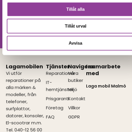
Hittar du inte
Tillåt alla
Kontakta oss
din produkt?
Tillåt urval
Vi utför alla olika reparationer.
Vänligen kontakta oss!
Avvisa
Lagamobilen
Tjänster
Navigera
I samarbete
med
Vi utför
Reparationer
Våra
reparationer på
butiker
IT-
Laga mobil Malmö
alla märken &
hemtjänster
Miljö
modeller, från
Prisgaranti
Kontakt
telefoner,
Företag
Villkor
surfplattor,
datorer, konsoler,
FAQ
GDPR
El-scootrar m.m.
Tel. 040-12 56 00