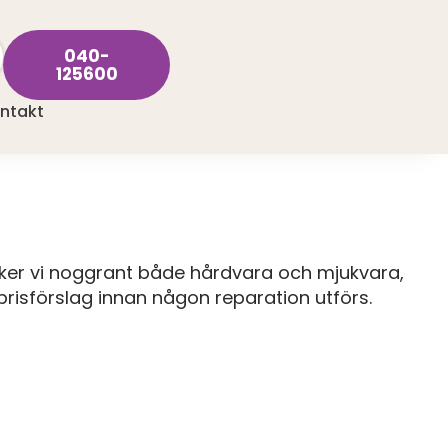
040-
125600
ntakt
öker vi noggrant både hårdvara och mjukvara,
t prisförslag innan någon reparation utförs.