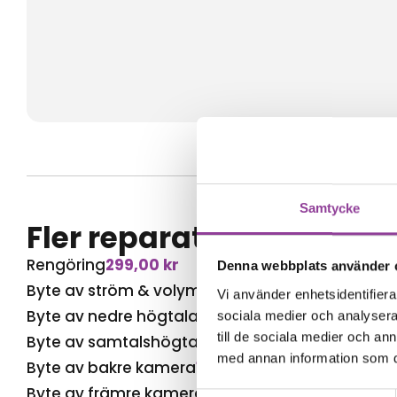
Samtycke
Fler reparationer för s
Rengöring
299,00
kr
Denna webbplats använder 
Byte av ström & volym
499,00
kr
Vi använder enhetsidentifierar
Byte av nedre högtalare
699,00
kr
sociala medier och analysera 
till de sociala medier och a
Byte av samtalshögtalare
599,00
kr
med annan information som du 
Byte av bakre kamera
1 599,00
kr
Byte av främre kamera
649,00
kr