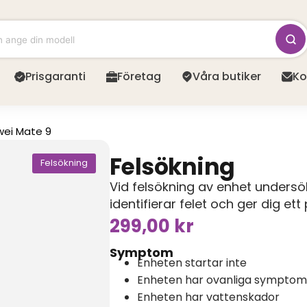
Prisgaranti
Företag
Våra butiker
Ko
ei Mate 9
Felsökning
Felsökning
Vid felsökning av enhet unders
identifierar felet och ger dig et
299,00
kr
Symptom
Enheten startar inte
Enheten har ovanliga symptom
Enheten har vattenskador