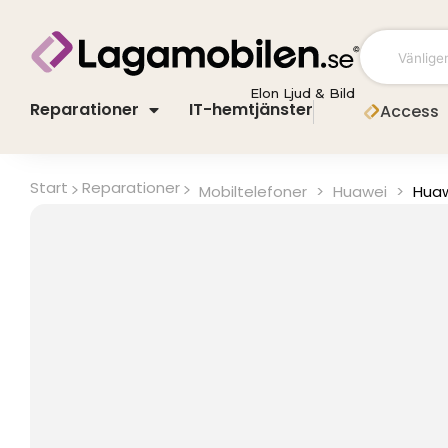
Hoppa
till
innehåll
Elon Ljud & Bild
Reparationer
IT-hemtjänster
Access
Start
Reparationer
Mobiltelefoner
>
Huawei
>
Huaw