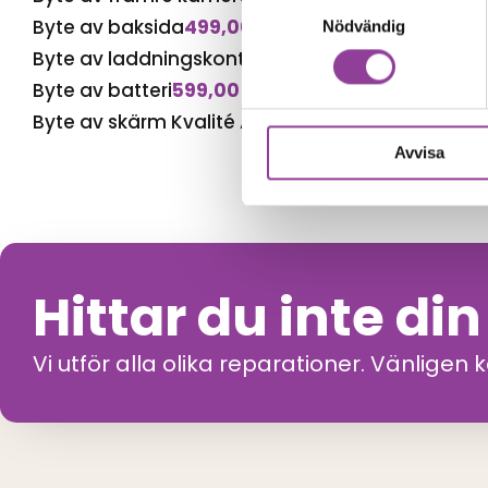
Samtyckesval
Byte av baksida
499,00
kr
Nödvändig
Byte av laddningskontakt
1 299,00
kr
Byte av batteri
599,00
kr
Byte av skärm Kvalité A (Original Display)
1 899,
Avvisa
Hittar du inte di
Vi utför alla olika reparationer. Vänligen 