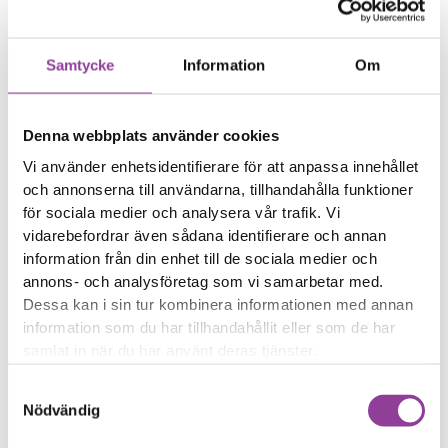
Ljudet upplevs brusigt
eller svagt
Samtycke
Information
Om
Reparations tid – Ca 45
minuter
Boka tid
Denna webbplats använder cookies
Vi använder enhetsidentifierare för att anpassa innehållet
och annonserna till användarna, tillhandahålla funktioner
för sociala medier och analysera vår trafik. Vi
vidarebefordrar även sådana identifierare och annan
information från din enhet till de sociala medier och
Fler reparationer för samma
annons- och analysföretag som vi samarbetar med.
modell
Dessa kan i sin tur kombinera informationen med annan
Felsökning
299,00
kr
information som du har tillhandahållit eller som de har
Rengöring
299,00
kr
samlat in när du har använt deras tjänster.
Byte av ström & volym
499,00
kr
Samtyckesval
Byte av nedre högtalare
699,00
kr
Nödvändig
Byte av bakre kamera
1 599,00
kr