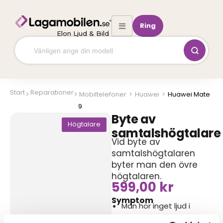
Hoppa
till
Ring
innehåll
Elon Ljud & Bild
Start
Reparationer
Mobiltelefoner
>
Huawei
>
Huawei Mate
9
Byte av
Högtalare
samtalshögtalare
Vid byte av
samtalshögtalaren
byter man den övre
högtalaren.
599,00
kr
Symptom
Man hör inget ljud i
telefonsamtal