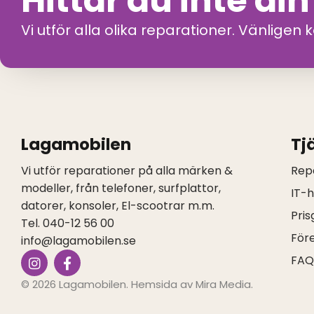
Hittar du inte di
Vi utför alla olika reparationer. Vänligen 
Lagamobilen
Tj
Vi utför reparationer på alla märken &
Rep
modeller, från telefoner, surfplattor,
IT-
datorer, konsoler, El-scootrar m.m.
Pris
Tel. 040-12 56 00
För
info@lagamobilen.se
I
F
FA
n
a
s
c
© 2026 Lagamobilen. Hemsida av
Mira Media
.
t
e
a
b