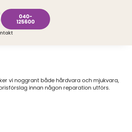
040-
125600
ntakt
öker vi noggrant både hårdvara och mjukvara,
t prisförslag innan någon reparation utförs.