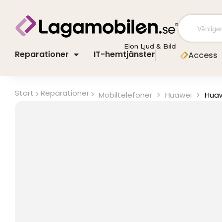
Hoppa
till
innehåll
Elon Ljud & Bild
Reparationer
IT-hemtjänster
Access
Start
Reparationer
Mobiltelefoner
>
Huawei
>
Huaw