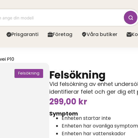
Prisgaranti
Företag
Våra butiker
Ko
ei P10
Felsökning
Felsökning
Vid felsökning av enhet unders
identifierar felet och ger dig et
299,00
kr
Symptom
Enheten startar inte
Enheten har ovanliga symptom
Enheten har vattenskador