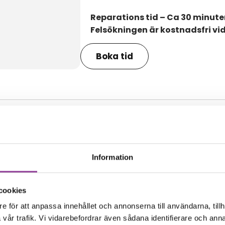
Reparations tid – Ca 30 minute
Felsökningen är kostnadsfri vi
Boka tid
amma modell
Information
cookies
e för att anpassa innehållet och annonserna till användarna, tillh
vår trafik. Vi vidarebefordrar även sådana identifierare och anna