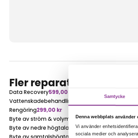
Fler reparationer för s
Data Recovery
599,00
kr
Samtycke
Vattenskadebehandling
499,00
kr
Rengöring
299,00
kr
Denna webbplats använder 
Byte av ström & volym
499,00
kr
Vi använder enhetsidentifierar
Byte av nedre högtalare
599,00
kr
sociala medier och analysera 
Byte av samtalshögtalare
499,00
kr