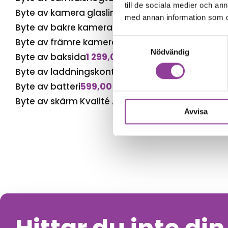
till de sociala medier och a
Byte av kamera glaslins
499,00
kr
med annan information som du 
Byte av bakre kamera
699,00
kr
Byte av främre kamera
599,00
kr
Samtyckesval
Nödvändig
Byte av baksida
1 299,00
kr
Byte av laddningskontakt
699,00
kr
Byte av batteri
599,00
kr
Byte av skärm Kvalité A (Original Display)
1 499,
Avvisa