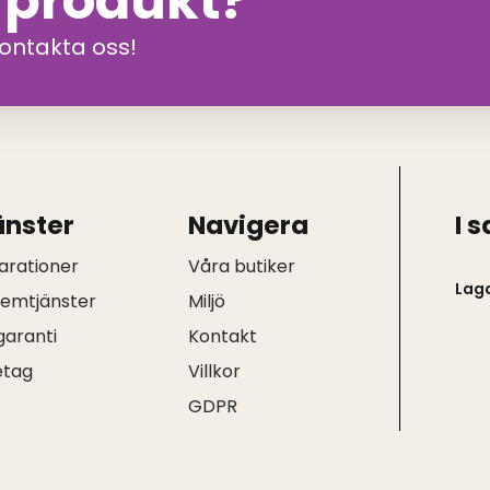
n produkt?
kontakta oss!
änster
Navigera
I 
arationer
Våra butiker
Lag
hemtjänster
Miljö
garanti
Kontakt
etag
Villkor
Q
GDPR