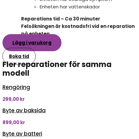
Enheten har vattenskador
Reparations tid – Ca 30 minuter
Felsökningen är kostnadsfri vid en reparation
på enheten
Lägg i varukorg
Boka tid
Fler reparationer för samma
modell
Rengöring
299,00
kr
Byte av baksida
899,00
kr
Byte av batteri