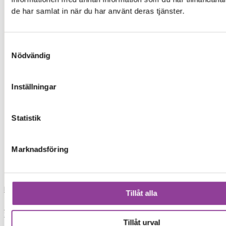
ip
de har samlat in när du har använt deras tjänster.
iph
Samtyckesval
xia
Nödvändig
xiaomi
Inställningar
iphon
Statistik
iphone 13
Marknadsföring
skrivare
Load More
Tillåt alla
0,00
kr
0
Varukorg
Start
Tillåt urval