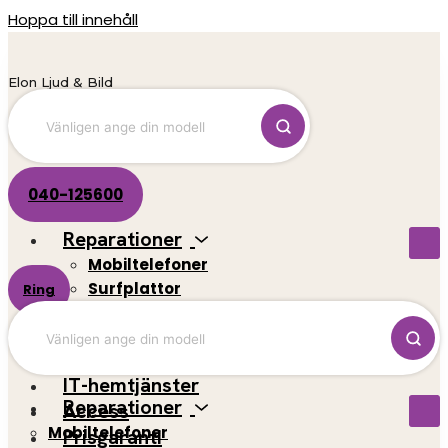
Hoppa till innehåll
Elon Ljud & Bild
040-125600
Reparationer
Mobiltelefoner
Surfplattor
Ring
El-scootrar
Datorer
Spelkonsoler
IT-hemtjänster
Reparationer
Access
Mobiltelefoner
Prisgaranti