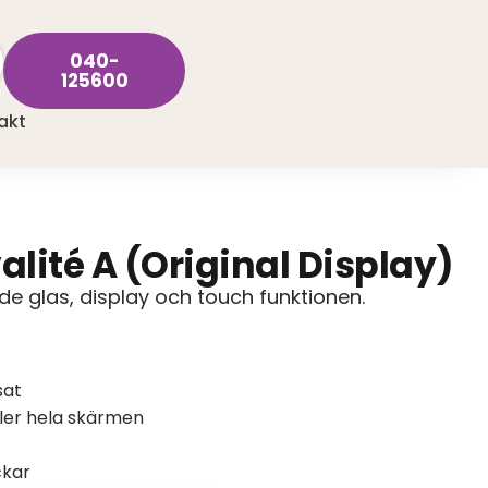
040-
125600
akt
lité A (Original Display)
e glas, display och touch funktionen.
sat
ller hela skärmen
ckar