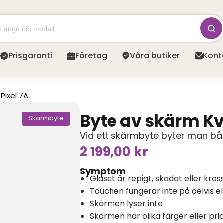
Prisgaranti
Företag
Våra butiker
Kont
Pixel 7A
Byte av skärm Kva
Skärmbyte
Vid ett skärmbyte byter man båd
2 199,00
kr
Symptom
Glaset är repigt, skadat eller kros
Touchen fungerar inte på delvis e
Skärmen lyser inte
Skärmen har olika färger eller pri