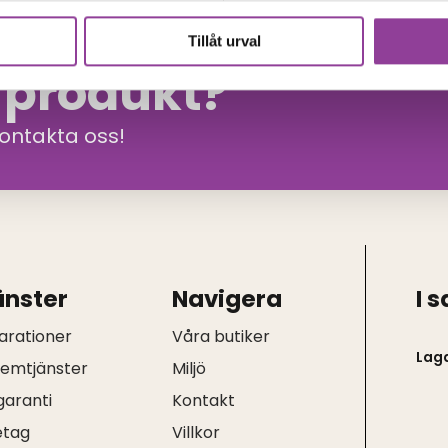
Tillåt urval
n produkt?
kontakta oss!
änster
Navigera
I 
arationer
Våra butiker
Lag
hemtjänster
Miljö
garanti
Kontakt
etag
Villkor