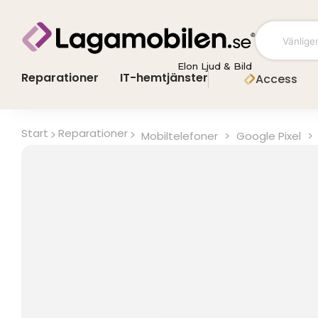
Hoppa
till
innehåll
Elon Ljud & Bild
Reparationer
IT-hemtjänster
Access
Start
Reparationer
Mobiltelefoner
>
Google Pixel
>