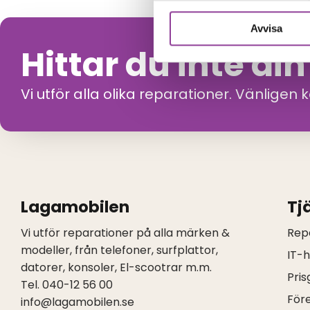
Avvisa
Hittar du inte di
Vi utför alla olika reparationer. Vänligen 
Lagamobilen
Tj
Vi utför reparationer på alla märken &
Rep
modeller, från telefoner, surfplattor,
IT-
datorer, konsoler, El-scootrar m.m.
Pris
Tel. 040-12 56 00
För
info@lagamobilen.se