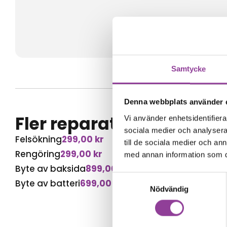
Samtycke
Denna webbplats använder 
Fler reparationer för s
Vi använder enhetsidentifierar
sociala medier och analysera 
Felsökning
299,00
kr
till de sociala medier och a
Rengöring
299,00
kr
med annan information som du 
Byte av baksida
899,00
kr
Samtyckesval
Byte av batteri
699,00
kr
Nödvändig