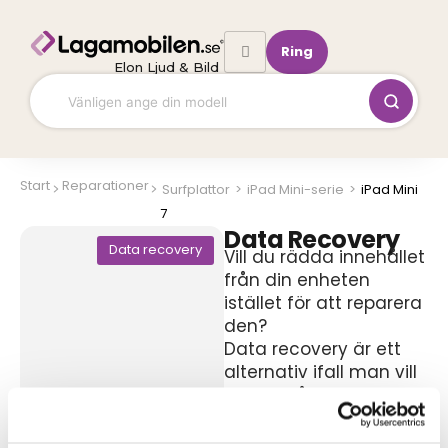
Hoppa
till
Ring
innehåll
Elon Ljud & Bild
Start
Reparationer
Surfplattor
>
iPad Mini-serie
>
iPad Mini
7
Data Recovery
Data recovery
Vill du rädda innehållet
från din enheten
istället för att reparera
den?
Data recovery är ett
alternativ ifall man vill
komma åt sin
information.
Vi räddar din