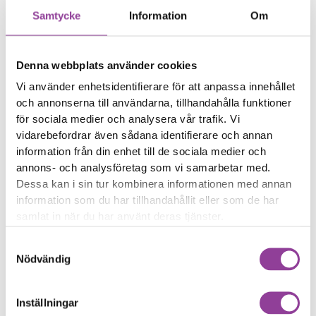
information och data
Samtycke
Information
Om
från skadade telefoner,
surfplattor & datorer.
899,00
kr
Denna webbplats använder cookies
Symptom
Enheten startar inte
Vi använder enhetsidentifierare för att anpassa innehållet
Du har viktig data i
och annonserna till användarna, tillhandahålla funktioner
enheten
för sociala medier och analysera vår trafik. Vi
vidarebefordrar även sådana identifierare och annan
Reparationstid – Ca 120
information från din enhet till de sociala medier och
minuter
annons- och analysföretag som vi samarbetar med.
Boka tid
Dessa kan i sin tur kombinera informationen med annan
information som du har tillhandahållit eller som de har
samlat in när du har använt deras tjänster.
Samtyckesval
Nödvändig
Fler reparationer för samma
modell
Inställningar