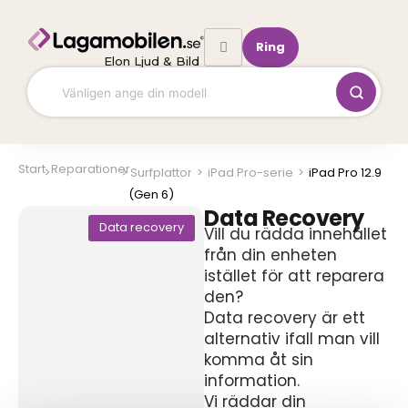
Hoppa
till
Ring
innehåll
Elon Ljud & Bild
Start
Reparationer
Surfplattor
>
iPad Pro-serie
>
iPad Pro 12.9
(Gen 6)
Data Recovery
Data recovery
Vill du rädda innehållet
från din enheten
istället för att reparera
den?
Data recovery är ett
alternativ ifall man vill
komma åt sin
information.
Vi räddar din