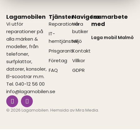
Lagamobilen
Tjänster
Navigera
I samarbete
med
Vi utför
Reparationer
Våra
reparationer på
butiker
IT-
Laga mobil Malmö
alla märken &
hemtjänster
Miljö
modeller, från
Prisgaranti
Kontakt
telefoner,
Företag
Villkor
surfplattor,
datorer, konsoler,
FAQ
GDPR
El-scootrar m.m.
Tel. 040-12 56 00
info@lagamobilen.se
I
F
n
a
s
c
© 2026 Lagamobilen. Hemsida av
Mira Media
.
t
e
a
b
g
o
r
o
a
k