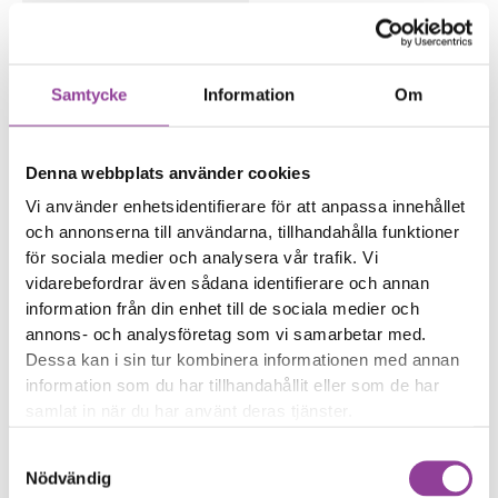
information och data
från skadade telefoner,
surfplattor & datorer.
899,00
kr
Samtycke
Information
Om
Symptom
Enheten startar inte
Du har viktig data i
Denna webbplats använder cookies
enheten
Vi använder enhetsidentifierare för att anpassa innehållet
och annonserna till användarna, tillhandahålla funktioner
Reparationstid – Ca 120
för sociala medier och analysera vår trafik. Vi
minuter
vidarebefordrar även sådana identifierare och annan
Boka tid
information från din enhet till de sociala medier och
annons- och analysföretag som vi samarbetar med.
Dessa kan i sin tur kombinera informationen med annan
information som du har tillhandahållit eller som de har
samlat in när du har använt deras tjänster.
Fler reparationer för samma
Samtyckesval
modell
Nödvändig