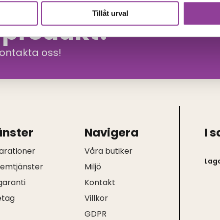
Tillåt urval
n produkt?
kontakta oss!
änster
Navigera
I 
arationer
Våra butiker
Lag
hemtjänster
Miljö
garanti
Kontakt
etag
Villkor
Q
GDPR