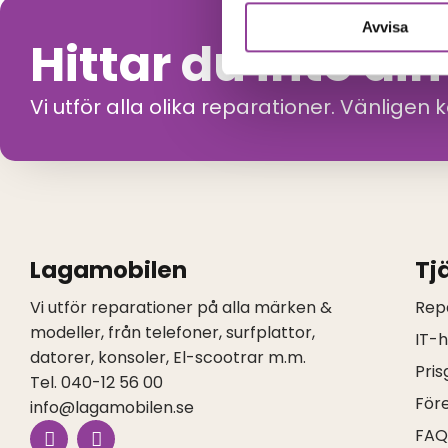
Avvisa
Hittar du inte di
Vi utför alla olika reparationer. Vänligen 
Lagamobilen
Tj
Vi utför reparationer på alla märken &
Rep
modeller, från telefoner, surfplattor,
IT-
datorer, konsoler, El-scootrar m.m.
Pris
Tel. 040-12 56 00
För
info@lagamobilen.se
I
F
FA
n
a