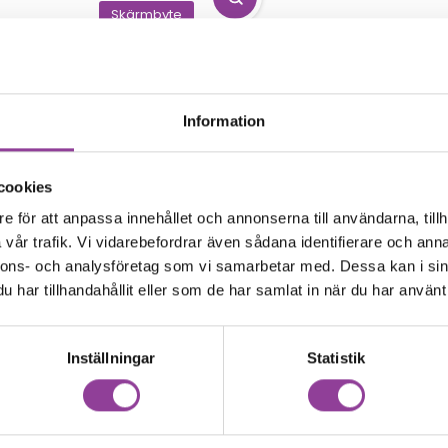
Skärmbyte
laxy Z Fold 3
Samsung Galaxy Z Fold 3
yttre skärm Kvalité A
Byte av batteri
1 299,00
kr
l Display)
00
kr
Information
Kamera
cookies
laxy Z Fold 3
Samsung Galaxy Z Fold 3
 främre kamera
Byte av bakre kamer
e för att anpassa innehållet och annonserna till användarna, tillh
0
kr
1 699,00
kr
vår trafik. Vi vidarebefordrar även sådana identifierare och anna
Vattenskada
Data
nnons- och analysföretag som vi samarbetar med. Dessa kan i sin
laxy Z Fold 3
Samsung Galaxy Z Fold 3
har tillhandahållit eller som de har samlat in när du har använt 
kadebehandling
Data Recovery
kr
799,00
kr
Inställningar
Statistik