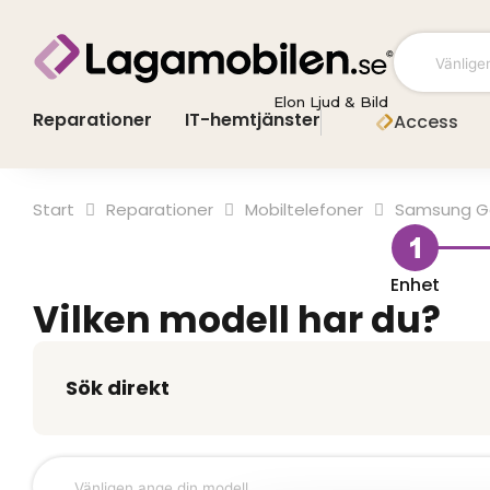
Hoppa
till
innehåll
Elon Ljud & Bild
Reparationer
IT-hemtjänster
Access
Start
Mobiltelefoner
Samsung Ga
Enhet
Vilken modell har du?
Sök direkt