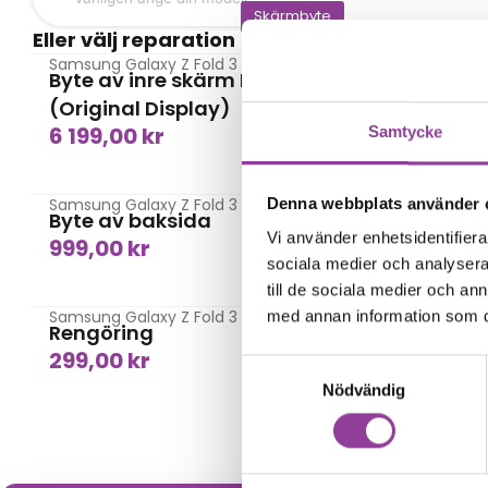
Skärmbyte
Eller välj reparation
Samsung Galaxy Z Fold 3
Samsung Ga
Byte av inre skärm Kvalité A
Byte av 
(Original Display)
(Origina
6 199,00
kr
2 599,
Samtycke
Baksida
Denna webbplats använder 
Samsung Galaxy Z Fold 3
Samsung Ga
Byte av baksida
Byte av
Vi använder enhetsidentifierar
999,00
kr
1 499,0
sociala medier och analysera 
Rengöring
till de sociala medier och a
Samsung Galaxy Z Fold 3
Samsung Ga
med annan information som du 
Rengöring
Vattens
299,00
kr
499,00
Samtyckesval
Nödvändig