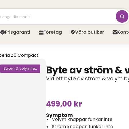
Prisgaranti
Företag
Våra butiker
Kont
peria Z5 Compact
Byte av ström &
Ström & volymflex
Vid ett byte av ström & volym 
499,00
kr
Symptom
Volym knappar funkar inte
Ström knappen funkar inte