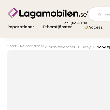
Hoppa
till
innehåll
Elon Ljud & Bild
Reparationer
IT-hemtjänster
Access
Start
Reparationer
Mobiltelefoner
>
Sony
>
Sony X