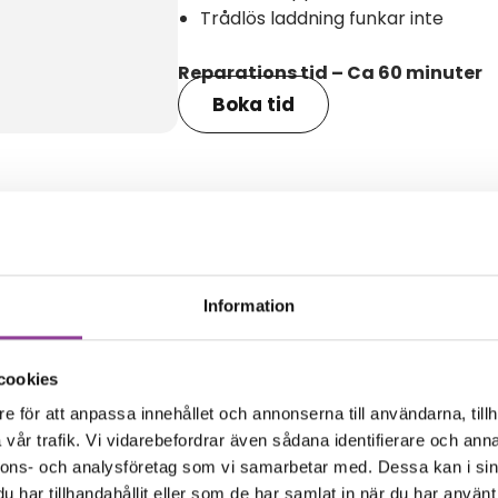
Trådlös laddning funkar inte
Reparations tid – Ca 60 minuter
Boka tid
amma modell
Information
cookies
e för att anpassa innehållet och annonserna till användarna, tillh
vår trafik. Vi vidarebefordrar även sådana identifierare och anna
nnons- och analysföretag som vi samarbetar med. Dessa kan i sin
har tillhandahållit eller som de har samlat in när du har använt 