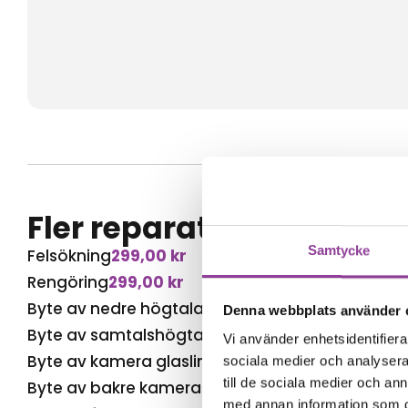
Fler reparationer för s
Samtycke
Felsökning
299,00
kr
Rengöring
299,00
kr
Byte av nedre högtalare
499,00
kr
Denna webbplats använder 
Byte av samtalshögtalare
499,00
kr
Vi använder enhetsidentifierar
Byte av kamera glaslins
499,00
kr
sociala medier och analysera 
till de sociala medier och a
Byte av bakre kamera
699,00
kr
med annan information som du 