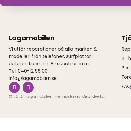
Lagamobilen
Tj
Vi utför reparationer på alla märken &
Rep
modeller, från telefoner, surfplattor,
IT-
datorer, konsoler, El-scootrar m.m.
Pris
Tel. 040-12 56 00
För
info@lagamobilen.se
I
F
FA
n
a
s
c
© 2026 Lagamobilen. Hemsida av
Mira Media
.
t
e
a
b
g
o
r
o
a
k
m
-