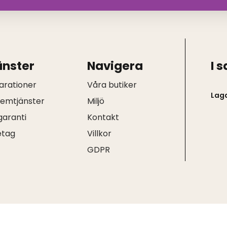
änster
Navigera
I 
arationer
Våra butiker
Lag
hemtjänster
Miljö
garanti
Kontakt
etag
Villkor
Q
GDPR