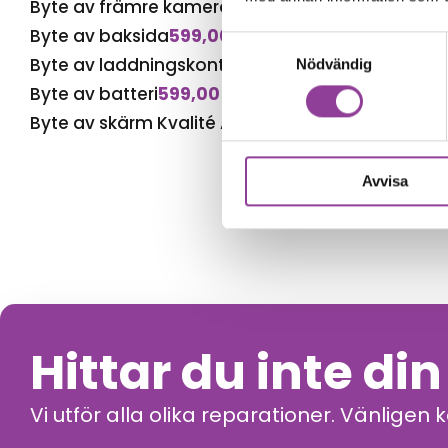
Byte av främre kamera
599,00
kr
Byte av baksida
599,00
kr
Samtyckesval
Byte av laddningskontakt
599,00
kr
Nödvändig
Byte av batteri
599,00
kr
Byte av skärm Kvalité A (Original Display)
1 599,
Avvisa
Hittar du inte di
Vi utför alla olika reparationer. Vänligen 