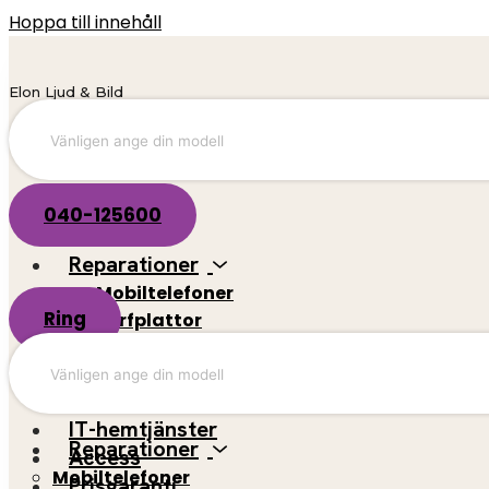
Hoppa till innehåll
Elon Ljud & Bild
040-125600
Reparationer
Mobiltelefoner
Ring
Surfplattor
El-scootrar
Datorer
Spelkonsoler
IT-hemtjänster
Reparationer
Access
Mobiltelefoner
Prisgaranti