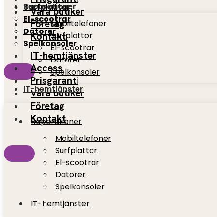
Reparationer
Surfplattor
Våra butiker
El-scootrar
Företag
Mobiltelefoner
Datorer
Kontakt
Surfplattor
Spelkonsoler
El-scootrar
IT-hemtjänster
Datorer
Access
Spelkonsoler
Prisgaranti
IT-hemtjänster
Våra butiker
Företag
Kontakt
Reparationer
Mobiltelefoner
Surfplattor
El-scootrar
Datorer
Spelkonsoler
IT-hemtjänster