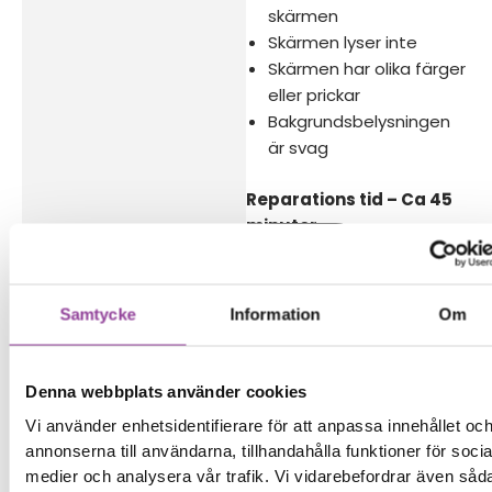
skärmen
Skärmen lyser inte
Skärmen har olika färger
eller prickar
Bakgrundsbelysningen
är svag
Reparations tid – Ca 45
minuter.
Boka tid
Samtycke
Information
Om
Denna webbplats använder cookies
Fler reparationer för samma
modell
Vi använder enhetsidentifierare för att anpassa innehållet oc
annonserna till användarna, tillhandahålla funktioner för socia
Data Recovery
699,00
kr
medier och analysera vår trafik. Vi vidarebefordrar även såd