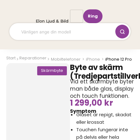
Hoppa
till
Ring
innehåll
Elon Ljud & Bild
Start
Reparationer
Mobiltelefoner
>
iPhone
>
iPhone 12 Pro
Byte av skärm
Skärmbyte
(Tredjepartstillve
Vid ett skärmbyte byter
man både glas, display
och touch funktionen.
1 299,00
kr
Symptom
Glaset är repigt, skadat
eller krossat
Touchen fungerar inte
på delvis eller hela