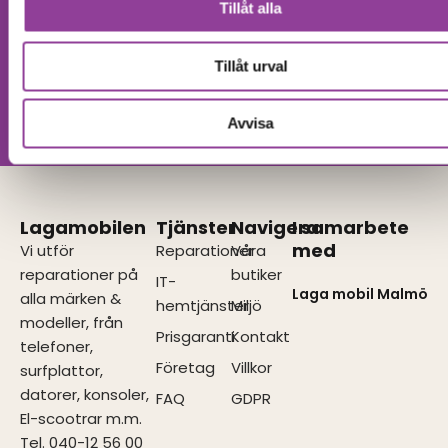
Tillåt alla
Hittar du inte
Kontakta oss
din produkt?
Tillåt urval
Vi utför alla olika reparationer.
Vänligen kontakta oss!
Avvisa
Lagamobilen
Tjänster
Navigera
I samarbete
med
Vi utför
Reparationer
Våra
reparationer på
butiker
IT-
Laga mobil Malmö
alla märken &
hemtjänster
Miljö
modeller, från
Prisgaranti
Kontakt
telefoner,
Företag
Villkor
surfplattor,
datorer, konsoler,
FAQ
GDPR
El-scootrar m.m.
Tel. 040-12 56 00