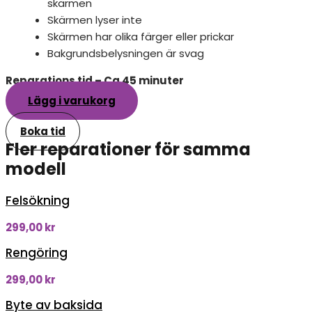
skärmen
Skärmen lyser inte
Skärmen har olika färger eller prickar
Bakgrundsbelysningen är svag
Reparations tid – Ca 45 minuter
Lägg i varukorg
Boka tid
Fler reparationer för samma
modell
Felsökning
299,00
kr
Rengöring
299,00
kr
Byte av baksida