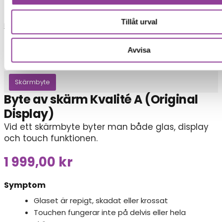
Tillåt urval
Reparationer
Avvisa
Mobiltelefoner
>
Sony
>
Sony Xperia 10 II
Skärmbyte
Byte av skärm Kvalité A (Original
Display)
Vid ett skärmbyte byter man både glas, display
och touch funktionen.
1 999,00
kr
Symptom
Glaset är repigt, skadat eller krossat
Touchen fungerar inte på delvis eller hela