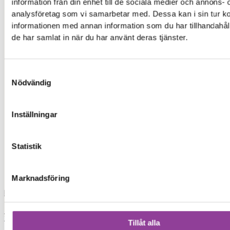
information från din enhet till de sociala medier och annons- 
ip
analysföretag som vi samarbetar med. Dessa kan i sin tur 
informationen med annan information som du har tillhandahåll
iph
de har samlat in när du har använt deras tjänster.
xia
Samtyckesval
xiaomi
Nödvändig
iphon
Inställningar
iphone 13
Statistik
skrivare
Marknadsföring
Load More
0,00
kr
0
Varukorg
Start
Tillåt alla