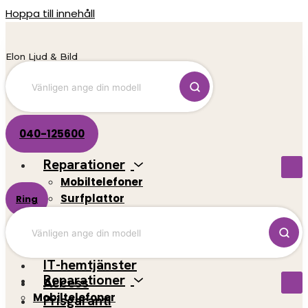
Hoppa till innehåll
Elon Ljud & Bild
040-125600
Reparationer
Mobiltelefoner
Surfplattor
Ring
El-scootrar
Datorer
Spelkonsoler
IT-hemtjänster
Reparationer
Access
Mobiltelefoner
Prisgaranti