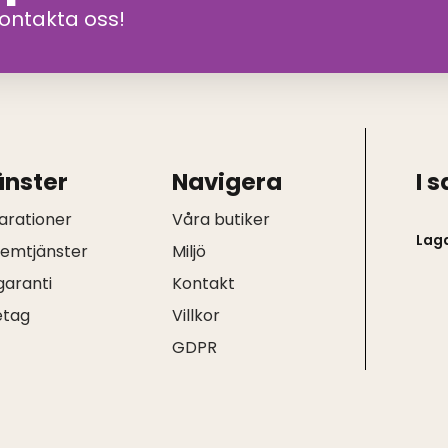
kontakta oss!
änster
Navigera
I 
arationer
Våra butiker
Lag
hemtjänster
Miljö
garanti
Kontakt
etag
Villkor
Q
GDPR