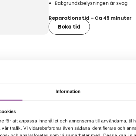
Bakgrundsbelysningen är svag
Reparations tid – Ca 45 minuter
Boka tid
amma modell
Information
cookies
e för att anpassa innehållet och annonserna till användarna, tillh
vår trafik. Vi vidarebefordrar även sådana identifierare och anna
nnons- och analysföretag som vi samarbetar med. Dessa kan i sin