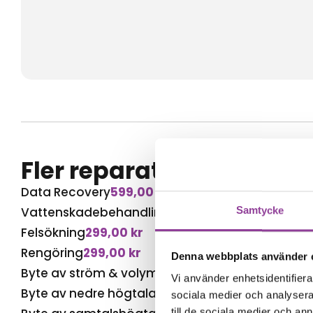
Fler reparationer för s
Data Recovery
599,00
kr
Vattenskadebehandling
499,00
kr
Samtycke
Felsökning
299,00
kr
Rengöring
299,00
kr
Denna webbplats använder 
Byte av ström & volym
499,00
kr
Vi använder enhetsidentifierar
Byte av nedre högtalare
599,00
kr
sociala medier och analysera 
till de sociala medier och a