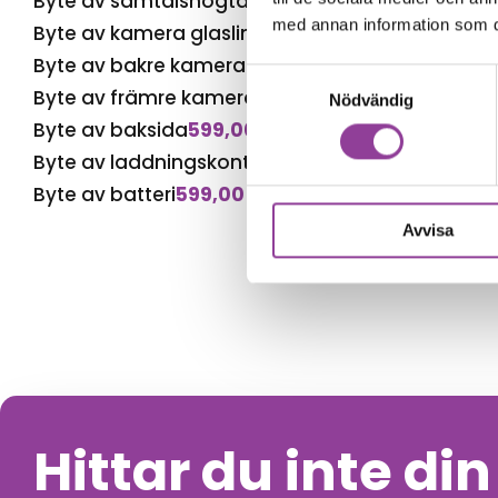
Byte av samtalshögtalare
499,00
kr
med annan information som du 
Byte av kamera glaslins
499,00
kr
Byte av bakre kamera
699,00
kr
Samtyckesval
Byte av främre kamera
599,00
kr
Nödvändig
Byte av baksida
599,00
kr
Byte av laddningskontakt
699,00
kr
Byte av batteri
599,00
kr
Avvisa
Hittar du inte di