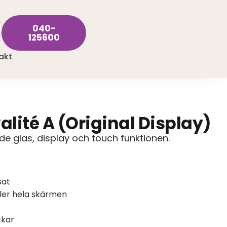
040-
125600
akt
lité A (Original Display)
e glas, display och touch funktionen.
sat
ller hela skärmen
ckar