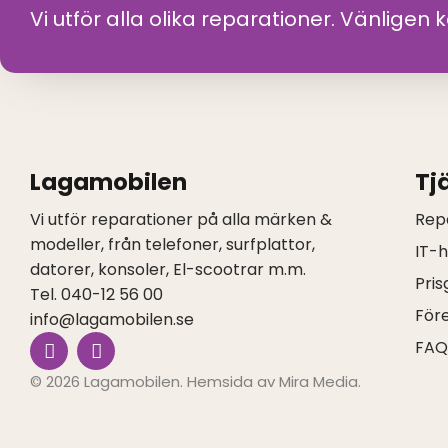
Vi utför alla olika reparationer. Vänligen 
Lagamobilen
Tj
Vi utför reparationer på alla märken &
Rep
modeller, från telefoner, surfplattor,
IT-
datorer, konsoler, El-scootrar m.m.
Pris
Tel. 040-12 56 00
För
info@lagamobilen.se
I
F
FA
n
a
s
c
© 2026 Lagamobilen. Hemsida av
Mira Media
.
t
e
a
b
g
o