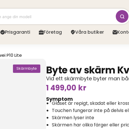
Prisgaranti
Företag
Våra butiker
Kont
ei P10 Lite
Byte av skärm Kva
Skärmbyte
Vid ett skärmbyte byter man båd
1 499,00
kr
Symptom
Glaset är repigt, skadat eller kros
Touchen fungerar inte på delvis e
Skärmen lyser inte
Skärmen har olika färger eller pri