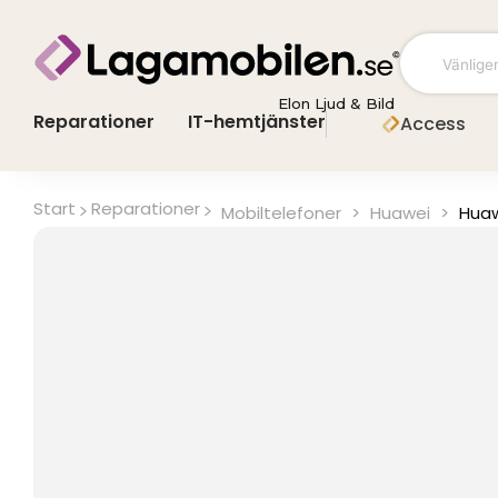
Hoppa
till
innehåll
Elon Ljud & Bild
Reparationer
IT-hemtjänster
Access
Start
Reparationer
Mobiltelefoner
>
Huawei
>
Huaw