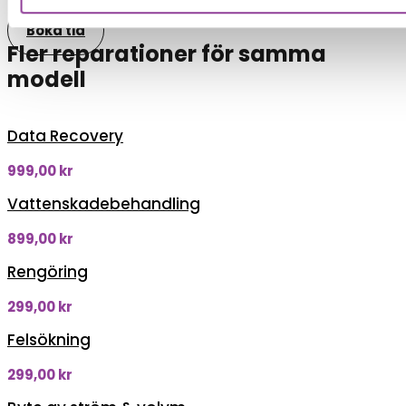
Boka tid
Fler reparationer för samma
modell
Data Recovery
999,00
kr
Vattenskadebehandling
899,00
kr
Rengöring
299,00
kr
Felsökning
299,00
kr