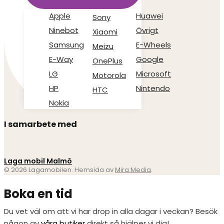
Apple
Huawei
Sony
Ninebot
Övrigt
Xiaomi
Samsung
E-Wheels
Meizu
E-Way
Google
OnePlus
LG
Microsoft
Motorola
HP
Nintendo
HTC
Nokia
I samarbete med
Laga mobil Malmö
© 2026 Lagamobilen. Hemsida av
Mira Media
.
Boka en tid
Du vet väl om att vi har drop in alla dagar i veckan? Besök
någon av
våra butiker
direkt så hjälper vi dig!