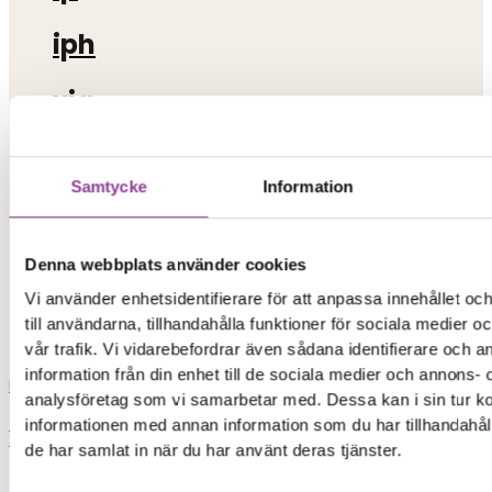
iph
xia
xiaomi
Samtycke
Information
iphon
iphone 13
Denna webbplats använder cookies
Vi använder enhetsidentifierare för att anpassa innehållet o
skrivare
till användarna, tillhandahålla funktioner för sociala medier 
vår trafik. Vi vidarebefordrar även sådana identifierare och 
information från din enhet till de sociala medier och annons- 
Load More
analysföretag som vi samarbetar med. Dessa kan i sin tur 
0,00
kr
0
Varukorg
informationen med annan information som du har tillhandahåll
Start
de har samlat in när du har använt deras tjänster.