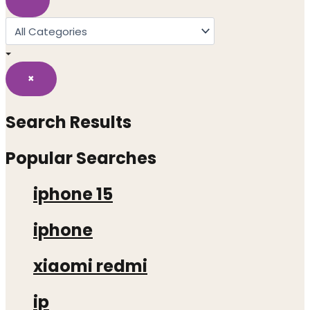
×
Search Results
Popular Searches
iphone 15
iphone
xiaomi redmi
ip