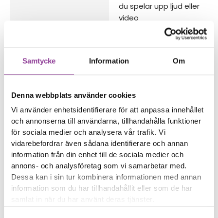
du spelar upp ljud eller
video
Inget ljud spelas upp när
telefonen ringer fast
ljudet är igång
Samtycke
Information
Om
Ljudet upplevs brusigt
eller svagt
Denna webbplats använder cookies
Reparations tid – Ca 45
minuter
Vi använder enhetsidentifierare för att anpassa innehållet
Boka tid
och annonserna till användarna, tillhandahålla funktioner
för sociala medier och analysera vår trafik. Vi
vidarebefordrar även sådana identifierare och annan
information från din enhet till de sociala medier och
annons- och analysföretag som vi samarbetar med.
Dessa kan i sin tur kombinera informationen med annan
Fler reparationer för samma
information som du har tillhandahållit eller som de har
modell
samlat in när du har använt deras tjänster.
Felsökning
299,00
kr