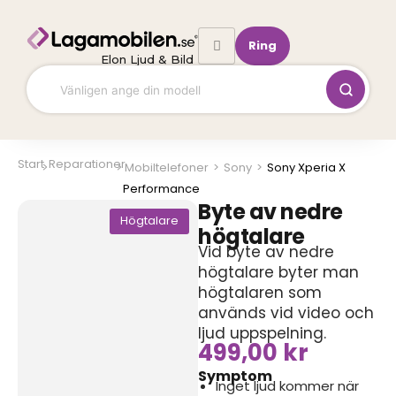
Hoppa
till
Ring
innehåll
Elon Ljud & Bild
Start
Reparationer
Mobiltelefoner
>
Sony
>
Sony Xperia X
Performance
Byte av nedre
Högtalare
högtalare
Vid byte av nedre
högtalare byter man
högtalaren som
används vid video och
ljud uppspelning.
499,00
kr
Symptom
Inget ljud kommer när