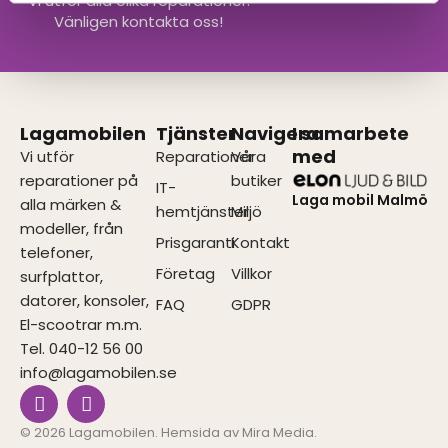
Vi utför alla olika reparationer.
Vänligen kontakta oss!
Lagamobilen
Tjänster
Navigera
I samarbete
med
Vi utför
Reparationer
Våra
reparationer på
butiker
IT-
Laga mobil Malmö
alla märken &
hemtjänster
Miljö
modeller, från
Prisgaranti
Kontakt
telefoner,
Företag
Villkor
surfplattor,
datorer, konsoler,
FAQ
GDPR
El-scootrar m.m.
Tel. 040-12 56 00
info@lagamobilen.se
I
F
n
a
s
c
© 2026 Lagamobilen. Hemsida av
Mira Media
.