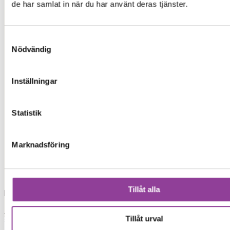
ip
de har samlat in när du har använt deras tjänster.
iph
Samtyckesval
Nödvändig
xia
Inställningar
xiaomi
iphon
Statistik
iphone 13
Marknadsföring
skrivare
Tillåt alla
Load More
0,00
kr
0
Varukorg
Start
Tillåt urval