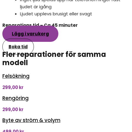
ljudet är igång
Ljudet upplevs brusigt eller svagt
Reparations tid – Ca 45 minuter
Lägg i varukorg
Boka tid
Fler reparationer för samma
modell
Felsökning
299,00
kr
Rengöring
299,00
kr
Byte av ström & volym
499,00
kr