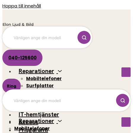
Hoppa till innehåll
Elon Ljud & Bild
040-125600
Reparationer
Mobiltelefoner
Surfplattor
Ring
El-scootrar
Datorer
Spelkonsoler
IT-hemtjänster
Reparationer
Access
Mobiltelefoner
Prisgaranti