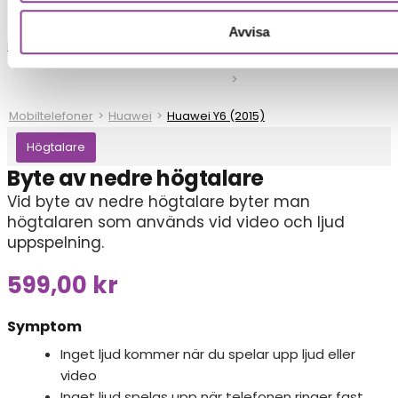
Avvisa
Reparationer
Mobiltelefoner
>
Huawei
>
Huawei Y6 (2015)
Högtalare
Byte av nedre högtalare
Vid byte av nedre högtalare byter man
högtalaren som används vid video och ljud
uppspelning.
599,00
kr
Symptom
Inget ljud kommer när du spelar upp ljud eller
video
Inget ljud spelas upp när telefonen ringer fast