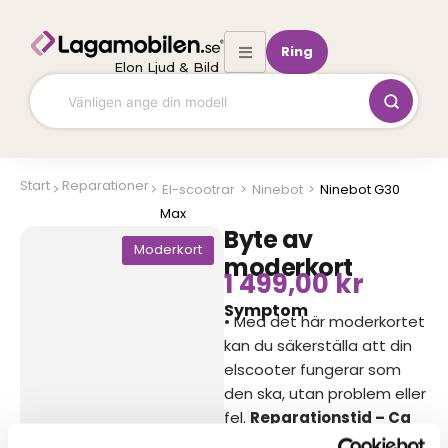
Hoppa
till
Ring
innehåll
Elon Ljud & Bild
Start
Reparationer
El-scootrar
>
Ninebot
>
Ninebot G30
Max
Byte av
Moderkort
moderkort
1 499,00
kr
Symptom
• Med det här moderkortet
kan du säkerställa att din
elscooter fungerar som
den ska, utan problem eller
fel.
Reparationstid – Ca
1-7 arbetsdagar
Vi