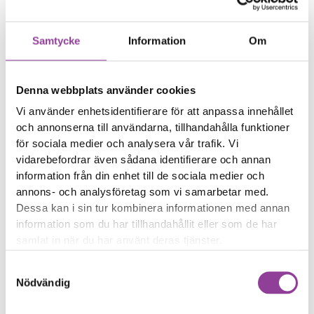
lämnar ingen garanti på
denna reparation.
Samtycke
Information
Om
Boka tid
Denna webbplats använder cookies
Vi använder enhetsidentifierare för att anpassa innehållet
och annonserna till användarna, tillhandahålla funktioner
Fler reparationer för samma
för sociala medier och analysera vår trafik. Vi
modell
vidarebefordrar även sådana identifierare och annan
information från din enhet till de sociala medier och
Felsökning
499,00
kr
annons- och analysföretag som vi samarbetar med.
Byte av punkteringsfria däck
899,00
kr
Dessa kan i sin tur kombinera informationen med annan
Byte av motor
1 799,00
kr
information som du har tillhandahållit eller som de har
Byte av batteri
4 299,00
kr
samlat in när du har använt deras tjänster.
Byte av bakre stänkskärm
799,00
kr
Samtyckesval
Byte av Gashandtag
799,00
kr
Nödvändig
Byte av Bromshandtag
799,00
kr