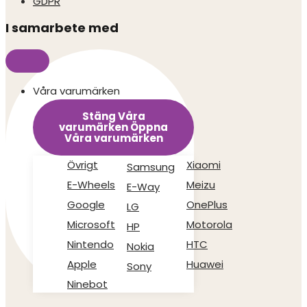
GDPR
I samarbete med
Våra varumärken
Stäng Våra
varumärken
Öppna
Våra varumärken
Övrigt
Xiaomi
Samsung
E-Wheels
Meizu
E-Way
Google
OnePlus
LG
Microsoft
Motorola
HP
Nintendo
HTC
Nokia
Apple
Huawei
Sony
Ninebot