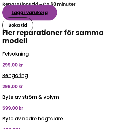
Reparations tid – Ca 60 minuter
Lägg i varukorg
Boka tid
Fler reparationer för samma
modell
Felsökning
299,00
kr
Rengöring
299,00
kr
Byte av ström & volym
599,00
kr
Byte av nedre högtalare