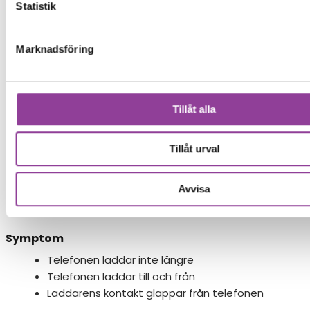
Statistik
Reparationer
Marknadsföring
Mobiltelefoner
>
Huawei
>
Honor 20
Tillåt alla
Laddning
Byte av laddningskontakt
Tillåt urval
Vid byte av laddningskontakt byts hela
laddmodulen ut.
Avvisa
699,00
kr
Symptom
Telefonen laddar inte längre
Telefonen laddar till och från
Laddarens kontakt glappar från telefonen