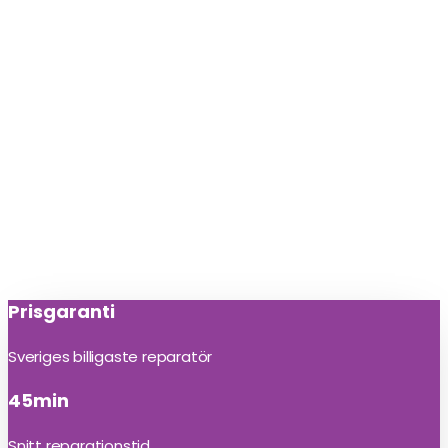
Prisgaranti
Sveriges billigaste reparatör
45min
Snitt reparationstid