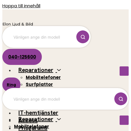
Hoppa till innehåll
Elon Ljud & Bild
040-125600
Reparationer
Mobiltelefoner
Surfplattor
Ring
El-scootrar
Datorer
Spelkonsoler
IT-hemtjänster
Reparationer
Access
Mobiltelefoner
Prisgaranti