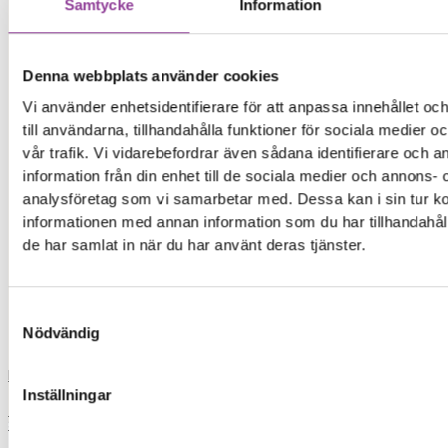
ip
Samtycke
Information
iph
Denna webbplats använder cookies
Vi använder enhetsidentifierare för att anpassa innehållet o
xia
till användarna, tillhandahålla funktioner för sociala medier 
vår trafik. Vi vidarebefordrar även sådana identifierare och 
xiaomi
information från din enhet till de sociala medier och annons- 
analysföretag som vi samarbetar med. Dessa kan i sin tur 
iphon
informationen med annan information som du har tillhandahåll
de har samlat in när du har använt deras tjänster.
iphone 13
Samtyckesval
skrivare
Nödvändig
Load More
Inställningar
0,00
kr
0
Varukorg
Start