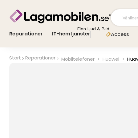
Hoppa
till
innehåll
Elon Ljud & Bild
Reparationer
IT-hemtjänster
Access
Start
Reparationer
Mobiltelefoner
>
Huawei
>
Huaw