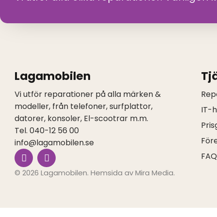
Lagamobilen
Tj
Vi utför reparationer på alla märken &
Rep
modeller, från telefoner, surfplattor,
IT-
datorer, konsoler, El-scootrar m.m.
Pris
Tel. 040-12 56 00
För
info@lagamobilen.se
I
F
FA
n
a
s
c
© 2026 Lagamobilen. Hemsida av
Mira Media
.
t
e
a
b
g
o
r
o