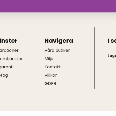
änster
Navigera
I 
arationer
Våra butiker
Lag
hemtjänster
Miljö
garanti
Kontakt
etag
Villkor
Q
GDPR