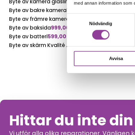
Byte av kamera glaslins
499,00
kr
med annan information som du 
Byte av bakre kamera
1 699,00
kr
Samtyckesval
Byte av främre kamera
799,00
kr
Nödvändig
Byte av baksida
999,00
kr
Byte av batteri
599,00
kr
Byte av skärm Kvalité A (Original Display)
1 499,
Avvisa
Hittar du inte di
Vi utför alla olika reparationer. Vänligen 