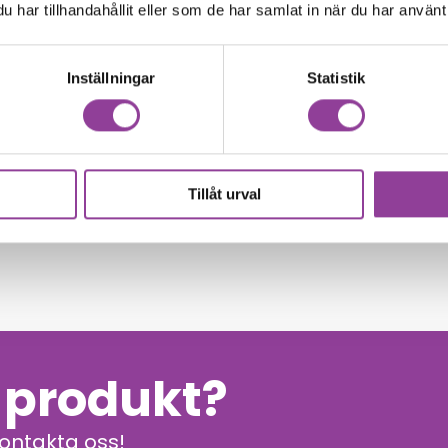
har tillhandahållit eller som de har samlat in när du har använt 
Inställningar
Statistik
00
kr
Tillåt urval
n produkt?
kontakta oss!