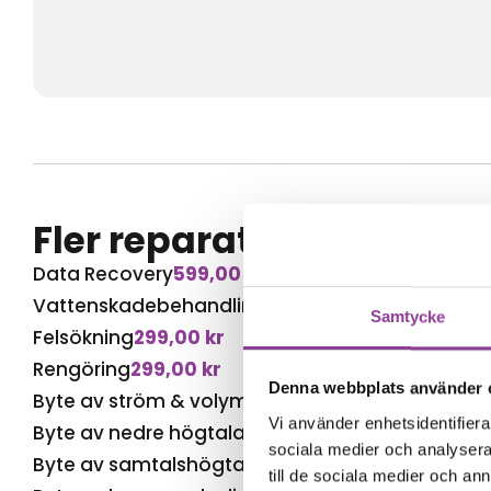
Fler reparationer för s
Data Recovery
599,00
kr
Vattenskadebehandling
499,00
kr
Samtycke
Felsökning
299,00
kr
Rengöring
299,00
kr
Denna webbplats använder 
Byte av ström & volym
499,00
kr
Vi använder enhetsidentifierar
Byte av nedre högtalare
599,00
kr
sociala medier och analysera 
Byte av samtalshögtalare
499,00
kr
till de sociala medier och a