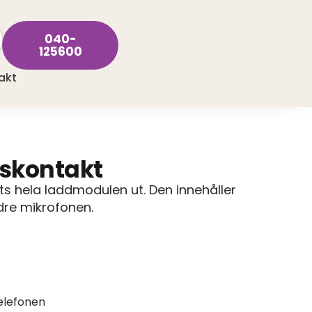
040-
125600
akt
gskontakt
ts hela laddmodulen ut. Den innehåller
re mikrofonen.
elefonen