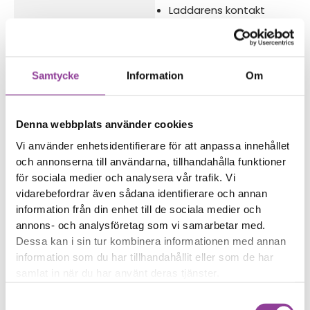
Laddarens kontakt
glappar från telefonen
Reparations tid – Ca 60
minuter
Samtycke
Information
Om
Boka tid
Denna webbplats använder cookies
Vi använder enhetsidentifierare för att anpassa innehållet
och annonserna till användarna, tillhandahålla funktioner
för sociala medier och analysera vår trafik. Vi
Fler reparationer för samma
vidarebefordrar även sådana identifierare och annan
modell
information från din enhet till de sociala medier och
Data Recovery
799,00
kr
annons- och analysföretag som vi samarbetar med.
Dessa kan i sin tur kombinera informationen med annan
Vattenskadebehandling
499,00
kr
information som du har tillhandahållit eller som de har
Felsökning
299,00
kr
samlat in när du har använt deras tjänster.
Rengöring
299,00
kr
Samtyckesval
Byte av kamera glaslins
499,00
kr