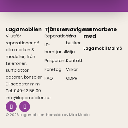
Lagamobilen
Tjänster
Navigera
I samarbete
med
Vi utför
Reparationer
Våra
reparationer på
butiker
IT-
Laga mobil Malmö
alla märken &
hemtjänster
Miljö
modeller, från
Prisgaranti
Kontakt
telefoner,
Företag
Villkor
surfplattor,
datorer, konsoler,
FAQ
GDPR
El-scootrar m.m.
Tel. 040-12 56 00
info@lagamobilen.se
I
F
n
a
s
c
© 2026 Lagamobilen. Hemsida av
Mira Media
.
t
e
a
b