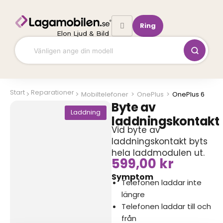
Hoppa
till
Ring
innehåll
Elon Ljud & Bild
Start
Reparationer
Mobiltelefoner
>
OnePlus
>
OnePlus 6
Byte av
Laddning
laddningskontakt
Vid byte av
laddningskontakt byts
hela laddmodulen ut.
599,00
kr
Symptom
Telefonen laddar inte
längre
Telefonen laddar till och
från